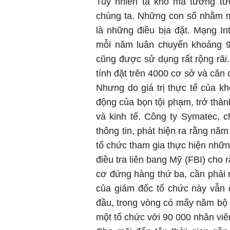
Tuy nhiên ta khó mà tưởng tư
chúng ta. Những con số nhằm m
là những điều bịa đặt. Mạng In
mỗi năm luân chuyển khoảng 90 
cũng được sử dụng rất rộng rãi
tính đặt trên 4000 cơ sở và căn
Nhưng do giá trị thực tế của k
động của bọn tội phạm, trở thàn
và kinh tế. Công ty Symatec, 
thông tin, phát hiện ra rằng nă
tổ chức tham gia thực hiện nhữn
điều tra liên bang Mỹ (FBI) cho
cơ đứng hàng thứ ba, cần phải 
của giám đốc tổ chức này vẫn 
đầu, trong vòng có mấy năm bộ 
một tổ chức với 90 000 nhân viên