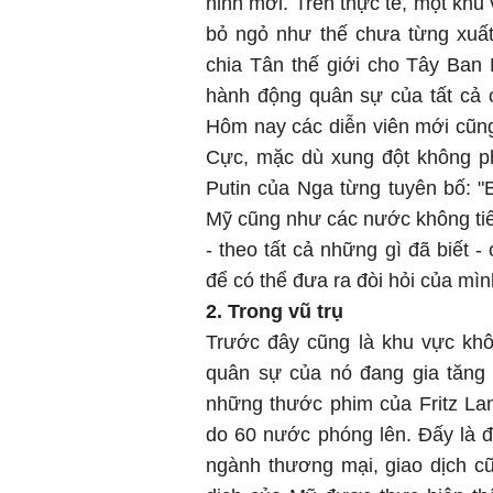
ninh mới. Trên thực tế, một khu
bỏ ngỏ như thế chưa từng xuất
chia Tân thế giới cho Tây Ba
hành động quân sự của tất cả 
Hôm nay các diễn viên mới cũn
Cực, mặc dù xung đột không ph
Putin của Nga từng tuyên bố: 
Mỹ cũng như các nước không ti
- theo tất cả những gì đã biết 
để có thể đưa ra đòi hỏi của mìn
2. Trong vũ trụ
Trước đây cũng là khu vực khôn
quân sự của nó đang gia tăng
những thước phim của Fritz Lan
do 60 nước phóng lên. Đấy là 
ngành thương mại, giao dịch c