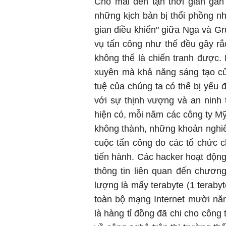
Cho mãi đến tận thời gian gần
những kịch bản bị thổi phồng n
gian điều khiển" giữa Nga và Gru
vụ tấn công như thế đều gây rắc
không thể là chiến tranh được.
xuyên mà khả năng sáng tạo củ
tuệ của chúng ta có thể bị yếu 
với sự thịnh vượng và an ninh
hiện có, mỗi năm các công ty M
không thành, những khoản nghiê
cuộc tấn công do các tổ chức c
tiến hành. Các hacker hoạt độn
thông tin liên quan đến chươn
lượng là mấy terabyte (1 terab
toàn bộ mạng Internet mười năm
là hàng tỉ đồng đã chi cho công