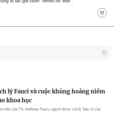
ũng là tác giả cuốn "Wired for War".
ch lý Fauci và cuộc khủng hoảng niềm
vào khoa học
ều trần của TS. Anthony Fauci, người được coi là "bác sĩ của