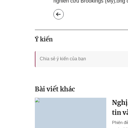
nghiên cứu Brookings (Mỹ),ông c
Ý kiến
Bài viết khác
Nghị
tin 
Phiên đi