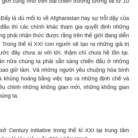
 giới cũng như trên bãi chiến trường tương lai từ 10
 Đấy là dù mối lo về Afghanistan hay sự trỗi dậy của
đâu thì các chính khác tham gia quyết định những
ũng phải nhận thức được rằng trên thế giới đang diễn
. Trong thế kỉ XXI con người sẽ tạo ra những giá trị
ước đây chưa ai với tới, thậm chí chưa hề tồn tại.
lần nữa chúng ta phải sẵn sàng chiến đấu ở những
bao giờ làm. Và những người yêu chuộng hòa bình
à khủng hoảng bằng việc tạo ra những định chế và
điều chỉnh những không gian mới, những không gian
húng ta.
ở Century Initiative trong thế kỉ XXI tại trung tâm