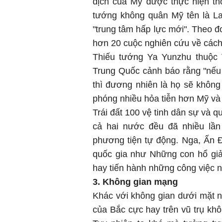
dịch của Mỹ được thực hiện thô
tướng không quân Mỹ tên là La
"trung tâm hấp lực mới". Theo đ
hơn 20 cuộc nghiên cứu về cách t
Thiếu tướng Ya Yunzhu thuộc 
Trung Quốc cảnh báo rằng "nếu 
thì đương nhiên là họ sẽ khôn
phóng nhiều hỏa tiễn hơn Mỹ và
Trái đất 100 vệ tinh dân sự và 
cả hai nước đều đã nhiều lần
phương tiện tự động. Nga, Ấn Đ
quốc gia như Những con hổ giải
hay tiến hành những công việc n
3. Không gian mạng
Khác với không gian dưới mặt n
của Bắc cực hay trên vũ trụ khôn