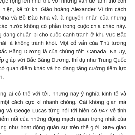
 vực rộng lớn như thế với những vấn đề lãnh thổ còn
 hiện, kể từ khi Giáo hoàng Alexander VI tìm cách
n Nha và Bồ Đào Nha và là nguyên nhân của những
các nước không có phần trong cuộc chia chác này.
g đang chuẩn bị cho cuộc cạnh tranh ở khu vực Bắc
ải là không tránh khỏi. Một cố vấn của Thủ tướng
"Bắc Băng Dương là của chúng tôi". Canada, Na Uy,
ếp giáp với Bắc Băng Dương, thí dụ như Trung Quốc
- có quan điểm khác và họ đang tăng cường tiềm lực
h.
g ai có thể với tới, nhưng nay ý nghĩa kinh tế và
 một cách cực kì nhanh chóng. Cái không gian mà
g và Geoge Lucas từng nói tới hiện có 947 vệ tinh
điểm nối của những động mạch quan trọng nhất của
ũng như hoạt động quân sự trên thế giới. 80% giao