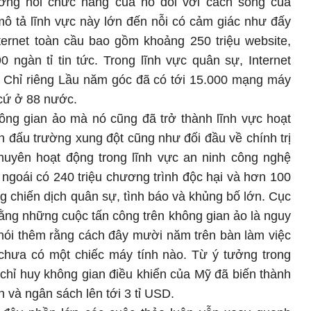
ởng nổi chức năng của nó đối với cách sống của
ô tả lĩnh vực này lớn đến nỗi có cảm giác như đấy
ternet toàn cầu bao gồm khoảng 250 triệu website,
ngàn tỉ tin tức. Trong lĩnh vực quân sự, Internet
. Chỉ riêng Lầu năm góc đã có tới 15.000 mạng máy
 cứ ở 88 nước.
hông gian ảo mà nó cũng đã trở thành lĩnh vực hoạt
h đấu trường xung đột cũng như đối đầu về chính trị
chuyên hoạt động trong lĩnh vực an ninh công nghệ
m ngoái có 240 triệu chương trình độc hại và hơn 100
g chiến dịch quân sự, tình báo và khủng bố lớn. Cục
 rằng những cuộc tấn công trên không gian ảo là nguy
nói thêm rằng cách đây mười năm trên bàn làm việc
chưa có một chiếc máy tính nào. Từ ý tưởng trong
chỉ huy không gian điều khiển của Mỹ đã biến thành
 và ngân sách lên tới 3 tỉ USD.