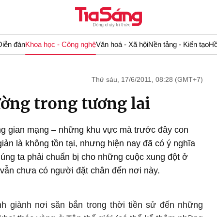
Diễn đàn
Khoa học - Công nghệ
Văn hoá - Xã hội
Nền tảng - Kiến tạo
Hồ
Thứ sáu, 17/6/2011, 08:28 (GMT+7)
ờng trong tương lai
ng gian mạng – những khu vực mà trước đây con
iản là không tồn tại, nhưng hiện nay đã có ý nghĩa
chúng ta phải chuẩn bị cho những cuộc xung đột ở
ẫn chưa có người đặt chân đến nơi này.
nh giành nơi săn bắn trong thời tiền sử đến những