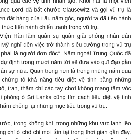
ng qua các vệ tinh nhân tạo. Khôi hài là một viên
nce Lord đã bắt chước Clausewitz và gọi vũ trụ là
ơn đặt hàng của Lầu năm góc, người ta đã tiến hành
hức tiến hành chiến tranh trong vũ trụ.
Viện Hàn lâm quân sự quân giải phóng nhân dân
Mỹ nghĩ đến việc trở thành siêu cường trong vũ trụ
g phải là người đơn độc". Năm ngoái Trung Quốc đã
 dự định trong mười năm tới sẽ đưa vào quĩ đạo gần
quân sự nữa. Quan trọng hơn là trong những năm qua
 chứng tỏ khả năng tiêu diệt vệ tinh bằng những
ộ, Iran, thậm chí các tay chơi không mang tầm vóc
 phóng ở Sri Lanka cũng tìm cách tiêu diệt vệ tinh
hằm chống lại những mục tiêu trong vũ trụ.
ước, trong không khí, trong những khu vực lạnh lẽo
g chỉ ở chỗ chỉ mới tồn tại trong thời gian gần đây.