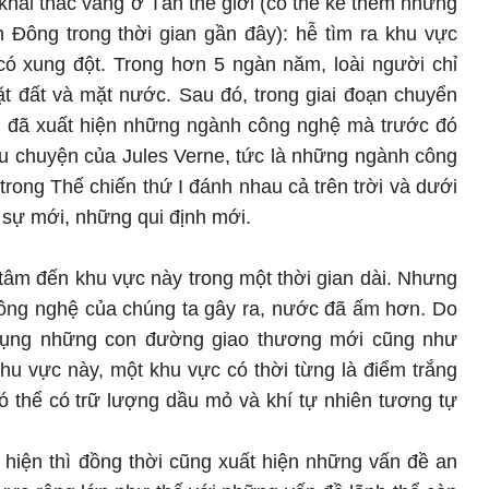
 khai thác vàng ở Tân thế giới (có thể kể thêm những
 Đông trong thời gian gần đây): hễ tìm ra khu vực
có xung đột. Trong hơn 5 ngàn năm, loài người chỉ
t đất và mặt nước. Sau đó, trong giai đoạn chuyển
 XX đã xuất hiện những ngành công nghệ mà trước đó
âu chuyện của Jules Verne, tức là những ngành công
trong Thế chiến thứ I đánh nhau cả trên trời và dưới
 sự mới, những qui định mới.
 tâm đến khu vực này trong một thời gian dài. Nhưng
công nghệ của chúng ta gây ra, nước đã ấm hơn. Do
dụng những con đường giao thương mới cũng như
hu vực này, một khu vực có thời từng là điểm trắng
có thể có trữ lượng dầu mỏ và khí tự nhiên tương tự
hiện thì đồng thời cũng xuất hiện những vấn đề an