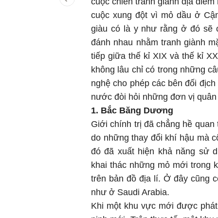
cuộc chiến tranh giành địa điểm
cuộc xung đột vì mỏ dầu ở Cận
giàu có là y như rằng ở đó sẽ 
đánh nhau nhằm tranh giành mặ
tiếp giữa thế kỉ XIX và thế kỉ
không lâu chỉ có trong những c
nghệ cho phép các bên đối địch 
nước đòi hỏi những đơn vị quân
1. Bắc Băng Dương
Giới chính trị đã chẳng hề quan
do những thay đổi khí hậu mà 
đó đã xuất hiện khả năng sử 
khai thác những mỏ mới trong k
trên bản đồ địa lí. Ở đây cũng 
như ở Saudi Arabia.
Khi một khu vực mới được phát 