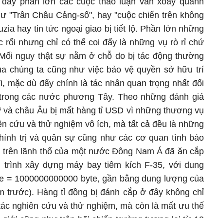
 đây phần lớn các cuộc thảo luận vẫn xoay quanh
hư "Trân Châu Cảng-số", hay "cuộc chiến trên không
zia hay tin tức ngoại giao bị tiết lộ. Phần lớn những
 rối nhưng chỉ có thể coi đấy là những vụ rò rỉ chứ
 Mối nguy thật sự nằm ở chỗ do bị tác động thường
a chúng ta cũng như việc bảo vệ quyền sở hữu trí
đi, mặc dù đấy chính là tác nhân quan trọng nhất đối
 trong các nước phương Tây. Theo những đánh giá
ỹ và châu Âu bị mất hàng tỉ USD vì những thương vụ
n cứu và thử nghiệm vô ích, mà tất cả đều là những
hính trị và quân sự cũng như các cơ quan tình báo
g trên lãnh thổ của một nước Đông Nam Á đã ăn cắp
g trình xây dựng máy bay tiêm kích F-35, với dung
yte = 1000000000000 byte, gần bằng dung lượng của
 trước). Hàng tỉ đồng bị đánh cắp ở đây không chỉ
 tác nghiên cứu và thử nghiệm, mà còn là mất ưu thế