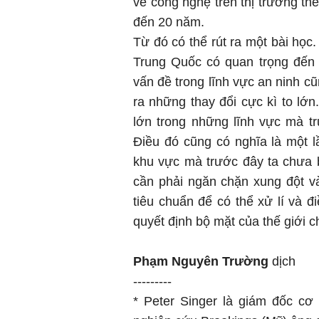
về công nghệ trên thị trường thế
đến 20 năm.
Từ đó có thể rút ra một bài học.
Trung Quốc có quan trọng đến 
vấn đề trong lĩnh vực an ninh c
ra những thay đổi cực kì to lớn
lớn trong những lĩnh vực mà tr
Điều đó cũng có nghĩa là một 
khu vực mà trước đây ta chưa 
cần phải ngăn chặn xung đột v
tiêu chuẩn để có thể xử lí và 
quyết định bộ mặt của thế giới c
Phạm Nguyên Trường
dịch
---------
* Peter Singer là giám đốc cơ s