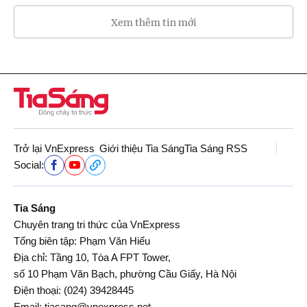
Xem thêm tin mới
Trở lại VnExpress
Giới thiệu Tia Sáng
Tia Sáng RSS
Social:
Tia Sáng
Chuyên trang tri thức của VnExpress
Tổng biên tập: Phạm Văn Hiếu
Địa chỉ: Tầng 10, Tòa A FPT Tower,
số 10 Phạm Văn Bạch, phường Cầu Giấy, Hà Nội
Điện thoại:
(024) 39428445
Email:
tiasang@vnexpress.net