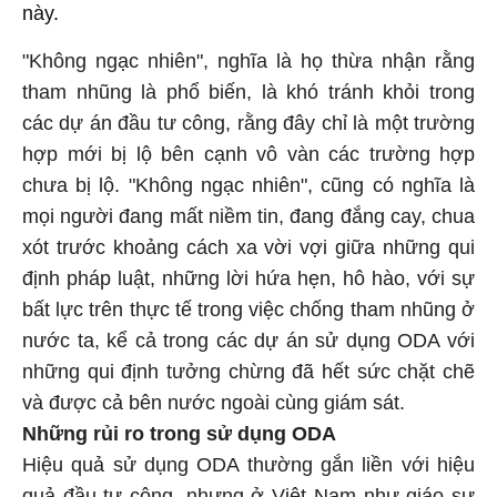
này.
"Không ngạc nhiên", nghĩa là họ thừa nhận rằng
tham nhũng là phổ biến, là khó tránh khỏi trong
các dự án đầu tư công, rằng đây chỉ là một trường
hợp mới bị lộ bên cạnh vô vàn các trường hợp
chưa bị lộ. "Không ngạc nhiên", cũng có nghĩa là
mọi người đang mất niềm tin, đang đắng cay, chua
xót trước khoảng cách xa vời vợi giữa những qui
định pháp luật, những lời hứa hẹn, hô hào, với sự
bất lực trên thực tế trong việc chống tham nhũng ở
nước ta, kể cả trong các dự án sử dụng ODA với
những qui định tưởng chừng đã hết sức chặt chẽ
và được cả bên nước ngoài cùng giám sát.
Những rủi ro trong sử dụng ODA
Hiệu quả sử dụng ODA thường gắn liền với hiệu
quả đầu tư công, nhưng ở Việt Nam như giáo sư