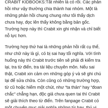
CRABIT KIDBOOKS:Tất nhiên là có rồi. Các phản
hồi như vậy thường chia thành hai nhóm. Một là
những phản hồi chung chung như tôi thấy dịch
chưa hay, đọc lên thấy không bằng bản gốc.
Trường hợp này thì Crabit xin ghi nhận và chỉ biết
nỗ lực hơn.
Trường hợp thứ hai là những phản hồi rất cụ thể,
như chữ này là gì, có bị sai hay tối nghĩa. Với tình
huống này thì Crabit trước tiên sẽ phải đi kiểm tra
lại, tra từ điển, tra tài liệu chuyên môn. Nếu sai
thật, Crabit xin cảm ơn những góp ý và sẽ ghi chú
lại để sửa chữa. Còn cũng có những trường hợp,
từ cũ hoặc hiếm một chút, như "ta thán" hay "đoan
chắc" chẳng hạn, độc giả chưa quen tai thì Crabit
sẽ giải thích theo từ điển. Trên fanpage Crabit có
một chuyên mục giải nghĩa những từ hay, thú vị