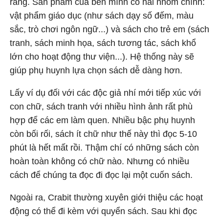
ràng. Sản phẩm của bên mình có hai nhóm chính:
vật phẩm giáo dục (như sách dạy số đếm, màu
sắc, trò chơi ngôn ngữ...) và sách cho trẻ em (sách
tranh, sách minh họa, sách tương tác, sách khổ
lớn cho hoạt động thư viện...). Hệ thống này sẽ
giúp phụ huynh lựa chọn sách dễ dàng hơn.
Lấy ví dụ đối với các độc giả nhí mới tiếp xúc với
con chữ, sách tranh với nhiều hình ảnh rất phù
hợp để các em làm quen. Nhiều bậc phụ huynh
còn bối rối, sách ít chữ như thế này thì đọc 5-10
phút là hết mất rồi. Thậm chí có những sách còn
hoàn toàn không có chữ nào. Nhưng có nhiều
cách để chúng ta đọc đi đọc lại một cuốn sách.
Ngoài ra, Crabit thường xuyên giới thiệu các hoạt
động có thể đi kèm với quyển sách. Sau khi đọc