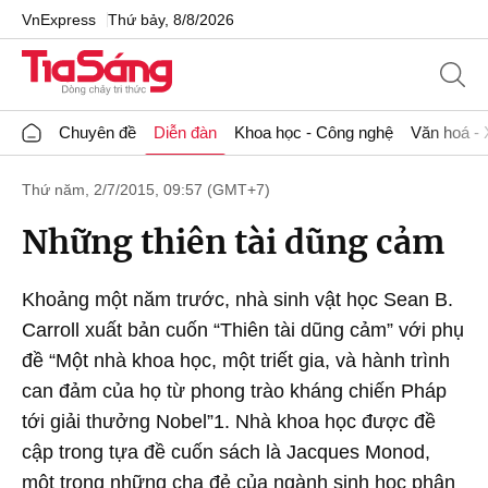
VnExpress
Thứ bảy, 8/8/2026
Chuyên đề
Diễn đàn
Khoa học - Công nghệ
Văn hoá - 
Thứ năm, 2/7/2015, 09:57 (GMT+7)
Những thiên tài dũng cảm
Khoảng một năm trước, nhà sinh vật học Sean B.
Carroll xuất bản cuốn “Thiên tài dũng cảm” với phụ
đề “Một nhà khoa học, một triết gia, và hành trình
can đảm của họ từ phong trào kháng chiến Pháp
tới giải thưởng Nobel”1. Nhà khoa học được đề
cập trong tựa đề cuốn sách là Jacques Monod,
một trong những cha đẻ của ngành sinh học phân