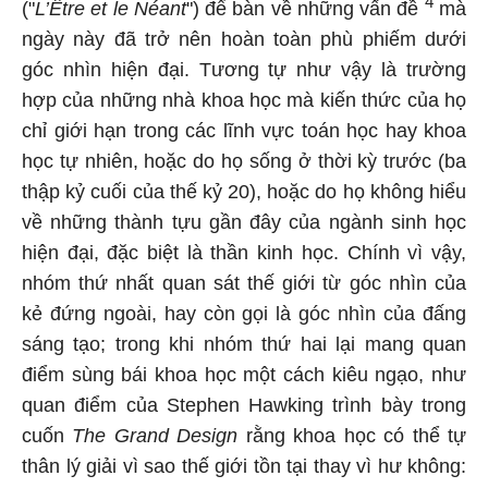
4
("
L’Être et le Néant
") để bàn về những vấn đề
mà
ngày này đã trở nên hoàn toàn phù phiếm dưới
góc nhìn hiện đại. Tương tự như vậy là trường
hợp của những nhà khoa học mà kiến thức của họ
chỉ giới hạn trong các lĩnh vực toán học hay khoa
học tự nhiên, hoặc do họ sống ở thời kỳ trước (ba
thập kỷ cuối của thế kỷ 20), hoặc do họ không hiểu
về những thành tựu gần đây của ngành sinh học
hiện đại, đặc biệt là thần kinh học. Chính vì vậy,
nhóm thứ nhất quan sát thế giới từ góc nhìn của
kẻ đứng ngoài, hay còn gọi là góc nhìn của đấng
sáng tạo; trong khi nhóm thứ hai lại mang quan
điểm sùng bái khoa học một cách kiêu ngạo, như
quan điểm của Stephen Hawking trình bày trong
cuốn
The Grand Design
rằng khoa học có thể tự
thân lý giải vì sao thế giới tồn tại thay vì hư không: