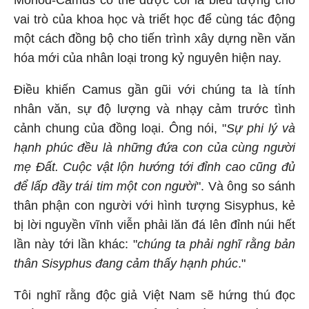
Monod-Camus có thể được coi là biểu tượng cho
vai trò của khoa học và triết học để cùng tác động
một cách đồng bộ cho tiến trình xây dựng nền văn
hóa mới của nhân loại trong kỷ nguyên hiện nay.
Điều khiến Camus gần gũi với chúng ta là tính
nhân văn, sự độ lượng và nhạy cảm trước tình
cảnh chung của đồng loại. Ông nói, "
Sự phi lý và
hạnh phúc đều là những đứa con của cùng người
mẹ Đất. Cuộc vật lộn hướng tới đỉnh cao cũng đủ
để lấp đầy trái tim một con người
". Và ông so sánh
thân phận con người với hình tượng Sisyphus, kẻ
bị lời nguyền vĩnh viễn phải lăn đá lên đỉnh núi hết
lần này tới lần khác: "
chúng ta phải nghĩ rằng bản
thân Sisyphus đang cảm thấy hạnh phúc
."
Tôi nghĩ rằng độc giả Việt Nam sẽ hứng thú đọc