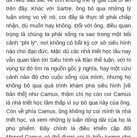
đã hiểu sâu sắc về tính không thể lý giải của bí ẩn
trên đây. Khác với Sartre, ông bỏ qua những lý
luận vòng vo về nó, coi đây là thực tế phải chấp
nhận, dù muốn hay không. Đối với ông, điều quan
trọng là chúng ta phải sống ra sao trong một bối
cảnh "phi lý", nơi không có bất kỳ cơ sở siêu hình
nào cho đạo đức. Mặc dù các nhà triết học lâu nay
vẫn quan tâm tới Siêu hình và Bản thể luận, với hi
vọng từ đó tìm ra nguồn gốc ý nghĩa, hay một cứu
cánh nào đó cho cuộc sống của mình, nhưng họ
không bỏ qua quá trình khám phá siêu hình [về
bản thể] như Camus, thậm chí họ còn coi Camus
là nhà triết học tầm thấp vì sự bỏ qua này của ông.
Còn về phía Camus, ông không tự coi mình là nhà
triết học, và xem những lý luận dông dài của họ là
phù phiếm. Đây chính là điều khiến cặp đôi