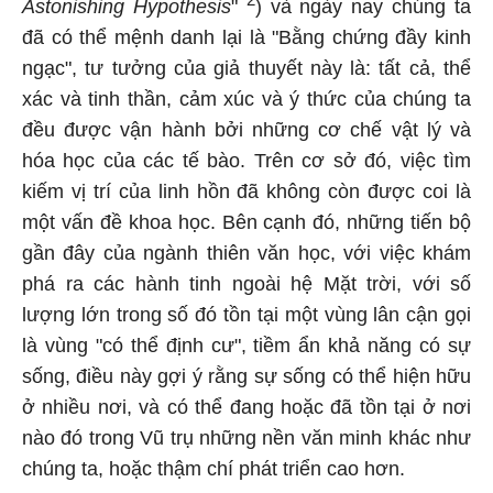
Astonishing Hypothesis
"
) và ngày nay chúng ta
đã có thể mệnh danh lại là "Bằng chứng đầy kinh
ngạc", tư tưởng của giả thuyết này là: tất cả, thể
xác và tinh thần, cảm xúc và ý thức của chúng ta
đều được vận hành bởi những cơ chế vật lý và
hóa học của các tế bào. Trên cơ sở đó, việc tìm
kiếm vị trí của linh hồn đã không còn được coi là
một vấn đề khoa học. Bên cạnh đó, những tiến bộ
gần đây của ngành thiên văn học, với việc khám
phá ra các hành tinh ngoài hệ Mặt trời, với số
lượng lớn trong số đó tồn tại một vùng lân cận gọi
là vùng "có thể định cư", tiềm ẩn khả năng có sự
sống, điều này gợi ý rằng sự sống có thể hiện hữu
ở nhiều nơi, và có thể đang hoặc đã tồn tại ở nơi
nào đó trong Vũ trụ những nền văn minh khác như
chúng ta, hoặc thậm chí phát triển cao hơn.