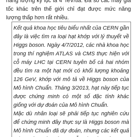
năng lượng kỷ lục là 4 TeV/tia. Đa số các máy gia
tốc khác trên thế giới chỉ đạt được mức năng
lượng thấp hơn rất nhiều.
Kết quả khoa học tiêu biểu nhất của CERN gần
đây là việc tìm ra loại hạt khớp với lý thuyết về
Higgs boson. Ngày 4/7/2012, các nhà khoa học
trong thí nghiệm ATLAS và CMS thực hiện với
cỗ máy LHC tại CERN tuyên bố cả hai nhóm
đều tìm ra một hạt mới có khối lượng khoảng
126 GeV, khớp với mô tả về Higgs boson của
Mô hình Chuẩn. Tháng 3/2013, hạt này tiếp tục
được chứng minh có một số đặc tính khác
giống với dự đoán của Mô hình Chuẩn.
Mặc dù nhân loại sẽ phải tiếp tục nghiên cứu
để chứng minh đây thực sự là Higgs boson mà
Mô hình Chuẩn đã dự đoán, nhưng các kết quả