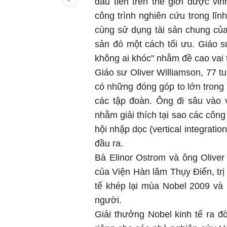
đầu tiên trên thế giới được vi
công trình nghiên cứu trong lĩn
cùng sử dụng tài sản chung của
sản đó một cách tối ưu. Giáo 
không ai khóc" nhằm đề cao vai 
Giáo sư Oliver Williamson, 77 tuổ
có những đóng góp to lớn trong l
các tập đoàn. Ông đi sâu vào vi
nhằm giải thích tại sao các công 
hội nhập dọc (vertical integratio
đầu ra.
Bà Elinor Ostrom và ông Oliver
của Viện Hàn lâm Thụy Điển, trị
tế khép lại mùa Nobel 2009 và 
người.
Giải thưởng Nobel kinh tế ra 