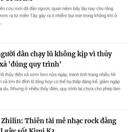
iên cứu mới đã đảo ngược quan niệm bấy lâu nay cho rằng
 rơm rạ từ miền Tây gây ra ô nhiễm bụi mịn trong không khí ở
.
gười dân chạy lũ không kịp vì thủy
xả 'đúng quy trình'
hồ thủy điện xả sớm hơn nửa ngày, tránh tình trạng nhiều hồ
i xả lớn thì đỉnh lũ tổng hợp có thể hạ thấp đáng kể, giảm ngập
hạ du. Nhưng ở nhiều thủy điện, quy trình lại chưa cho phép làm
.
 Zhilin: Thiên tài mê nhạc rock đằng
I gây sốt Kimi K3