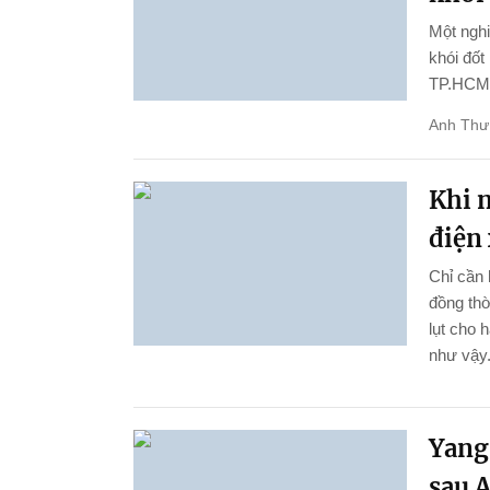
Một ngh
khói đốt
TP.HCM
Anh Thư
Khi n
điện 
Chỉ cần 
đồng thờ
lụt cho 
như vậy
Yang
sau A