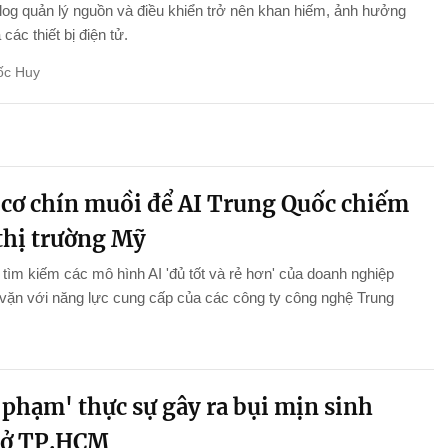
log quản lý nguồn và điều khiển trở nên khan hiếm, ảnh hưởng
ả các thiết bị điện tử.
ốc Huy
 cơ chín muồi để AI Trung Quốc chiếm
 thị trường Mỹ
tìm kiếm các mô hình AI 'đủ tốt và rẻ hơn' của doanh nghiệp
vặn với năng lực cung cấp của các công ty công nghệ Trung
 phạm' thực sự gây ra bụi mịn sinh
 ở TP.HCM