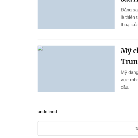
Đằng sau
là thiên
thoại củ
Mỹ c
Trun
Mỹ đang
vực robo
cầu.
undefined
X