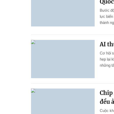
Quốc 
Bước đột
lực biến
thành ng
AI th
Cơ hội 
hẹp lại 
những tấ
Chip 
đều 
Cuộc kha