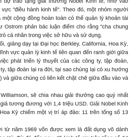
nh dự trao tặng giải thưởng Nobel Kinh tế, nhờ vào
h vực "điều hành kinh tế". Theo đó, một nhóm người
 một cộng đồng hoàn toàn có thể quản lý khoản tài
sư Ostrom phản bác luận điểm cho rằng "cha chung
trò cá nhân trong việc sở hữu và sử dụng.
i, giảng dạy tại Đại học Berkley, California, Hoa Kỳ,
ĩnh vực quản lý kinh tế liên quan đến ranh giới giữa
ệc phát triển lý thuyết của các công ty, tập đoàn,
ty, tập đoàn lại ra đời, tại sao chúng lại có xu hướng
n) và giữa chúng có liên kết chặt chẽ giữa đầu vào và
 Williamson, sẽ chia nhau giải thưởng cao quý nhất
 giá tương đương với 1,4 triệu USD. Giải Nobel Kinh
Hoa Kỳ chiếm một vị trí áp đảo: 11 trên tổng số 13
đời từ năm 1969 vốn được xem là đất dụng võ dành