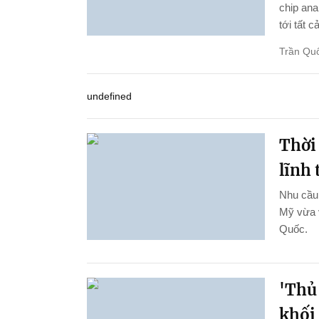
chip ana
tới tất c
Trần Qu
undefined
Thời
lĩnh
Nhu cầu 
Mỹ vừa 
Quốc.
'Thủ
khối