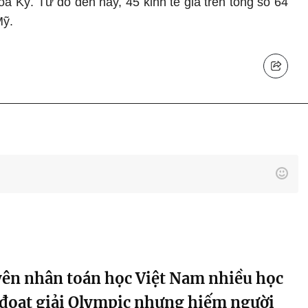
a Kỳ. Từ đó đến nay, 45 kinh tế gia trên tổng số 64
Mỹ.
ên nhân toán học Việt Nam nhiều học
 đoạt giải Olympic nhưng hiếm người