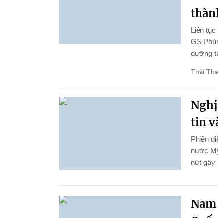
thành
Liên tục
GS Phùng
dưỡng tà
Thái Th
Nghị
tin 
Phiên đi
nước Mỹ
nứt gây 
Nam 