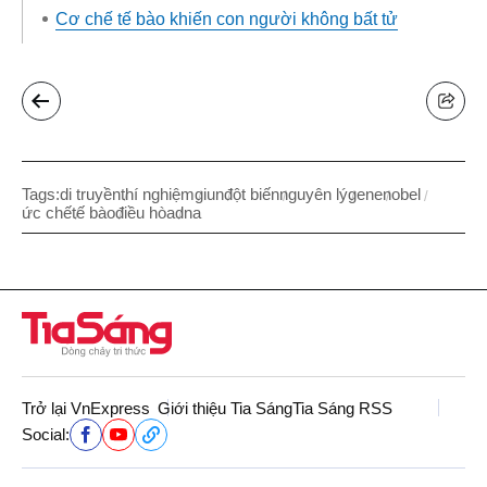
Cơ chế tế bào khiến con người không bất tử
Tags:
di truyền
thí nghiệm
giun
đột biến
nguyên lý
gene
nobel
ức chế
tế bào
điều hòa
dna
Trở lại VnExpress
Giới thiệu Tia Sáng
Tia Sáng RSS
Social: