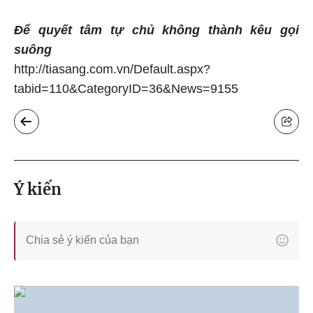
Để quyết tâm tự chủ không thành kêu gọi
suông
http://tiasang.com.vn/Default.aspx?
tabid=110&CategoryID=36&News=9155
Ý kiến