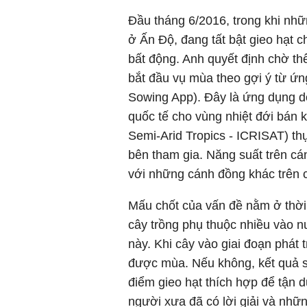
Đầu tháng 6/2016, trong khi nhữ
ở Ấn Độ, đang tất bật gieo hạt 
bất động. Anh quyết định chờ th
bắt đầu vụ mùa theo gợi ý từ ứng
Sowing App). Đây là ứng dụng do
quốc tế cho vùng nhiệt đới bán k
Semi-Arid Tropics - ICRISAT) th
bên tham gia. Năng suất trên c
với những cánh đồng khác trên 
Mấu chốt của vấn đề nằm ở thời 
cây trồng phụ thuộc nhiều vào n
này. Khi cây vào giai đoạn phát 
được mùa. Nếu không, kết quả 
điểm gieo hạt thích hợp để tận 
người xưa đã có lời giải và nh