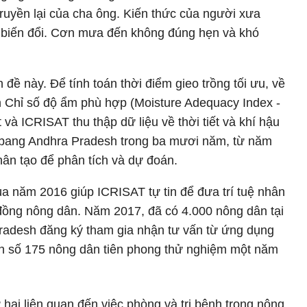
ruyền lại của cha ông. Kiến thức của người xưa
 biến đổi. Cơn mưa đến không đúng hẹn và khó
 đề này. Để tính toán thời điểm gieo trồng tối ưu, về
n Chỉ số độ ẩm phù hợp (Moisture Adequacy Index -
 và ICRISAT thu thập dữ liệu về thời tiết và khí hậu
 bang Andhra Pradesh trong ba mươi năm, từ năm
hân tạo để phân tích và dự đoán.
a năm 2016 giúp ICRISAT tự tin để đưa trí tuệ nhân
đồng nông dân. Năm 2017, đã có 4.000 nông dân tại
radesh đăng ký tham gia nhận tư vấn từ ứng dụng
con số 175 nông dân tiên phong thử nghiệm một năm
hai liên quan đến việc phòng và trị bệnh trong nông