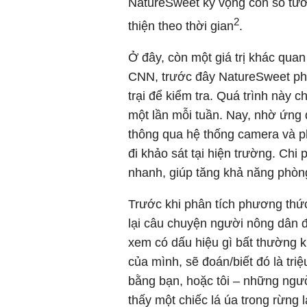
NatureSweet kỳ vọng con số tư
2
thiện theo thời gian
.
Ở đây, còn một giá trị khác qu
CNN, trước đây NatureSweet phả
trại để kiểm tra. Quá trình này 
một lần mỗi tuần. Nay, nhờ ứng 
thông qua hệ thống camera và p
đi khảo sát tại hiện trường. Ch
nhanh, giúp tăng khả năng phòn
Trước khi phân tích phương thứ
lại câu chuyện người nông dân đ
xem có dấu hiệu gì bất thường k
của mình, sẽ đoán/biết đó là tr
bằng bạn, hoặc tôi – những ngườ
thấy một chiếc lá úa trong rừng