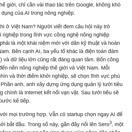
ế giới, chỉ cần vài thao tác trên Google, không khó
dụng của AI trong nông nghiệp.
 thi ở Việt Nam? Người viết đem câu hỏi này trò
 nghiệp trong lĩnh vực công nghệ nông nghiệp
phải là một khái niệm mới với dân kỹ thuật và hoàn
 Nam. Bên cạnh AI, ba yếu tố khác là điện toán đám
oT) và dữ liệu lớn cũng rất đáng quan tâm. Bốn công
ến nền nông nghiệp thế giới và Việt Nam. Mỗi
nhìn và thời điểm khởi nghiệp, sẽ chọn lĩnh vực phù
 Phần anh, anh xây dựng ứng dụng quản lý tưới tiêu
 chính là Internet kết nối vạn vật. Sau tưới tiêu sẽ
bước kế tiếp.
 với mọi trường hợp. Vẫn có startup chọn ngay AI để
3
ới bắt đầu. Trong số này, gần đây nổi lên Sero
, một