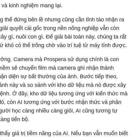
c và kinh nghiệm mang lại.
g thể đứng bên lề nhưng cũng cần tỉnh táo nhận ra
giải quyết cái gốc trong nền nông nghiệp vẫn còn
y gì, nuôi con gì. Để giải bài toán này, chúng ta rất
ứ khó có thể trông chờ vào trí tuệ từ máy tính được.
 tưởng. Camera mà Prospera sử dụng chính là con
mềm sẽ chuyển film mà camera ghi nhận thành
nhận diện sự bất thường của ảnh. Bước tiếp theo,
 ảnh này và so sánh với kho dữ liệu mà nó được xây
bệnh. Ở đây, kho dữ liệu tương ứng với kiến thức mà
ó, còn AI tương ứng với bước nhận thức và phân
gười học càng nhiều càng giỏi, AI cũng tương tự
àng tiến bộ.
thấy giá trị tiềm năng của AI. Nếu bạn vẫn muốn biết