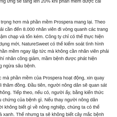
ơng ứng sẽ tăng lên 20% khi phần mềm được cải
an trọng hơn mà phần mềm Prospera mang lại. Theo
i cần đến 8.000 nhân viên đi vòng quanh các trang
chậm chạp và tốn kém. Công ty chỉ có thể thực hiện
dụng mới, NatureSweet có thể kiểm soát tình hình
hần mềm ngay lập tức mà không cần nhân viên phải
i phí nhân công giảm, mầm bệnh được phát hiện
g ngừa sâu bệnh.
c mà phần mềm của Prospera hoạt động, xin quay
i thăm đồng. Đầu tiên, người nông dân sẽ quan sát
hông. Tiếp theo, nếu có, người ấy, bằng kiến thức
iệu chứng của bệnh gì. Nếu thay người nông dân
i không biết gì về nông nghiệp, chúng ta có thể
 lá xanh. Thế nhưng ta sẽ không biết cây mắc bệnh