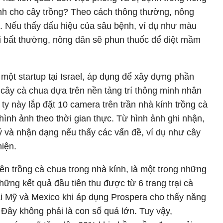
nh cho cây trồng? Theo cách thông thường, nông
. Nếu thấy dấu hiệu của sâu bệnh, ví dụ như màu
ổi bất thường, nông dân sẽ phun thuốc để diệt mầm
một startup tại Israel, áp dụng để xây dựng phần
ây cà chua dựa trên nền tảng trí thông minh nhân
ty này lắp đặt 10 camera trên trần nhà kính trồng cà
ình ảnh theo thời gian thực. Từ hình ảnh ghi nhận,
 và nhận dạng nếu thấy các vấn đề, ví dụ như cây
hiện.
n trồng cà chua trong nhà kính, là một trong những
ững kết quả đầu tiên thu được từ 6 trang trại cà
i Mỹ và Mexico khi áp dụng Prospera cho thấy năng
 Đây không phải là con số quá lớn. Tuy vậy,