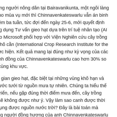
ng người nông dân tại Bairavanikunta, một ngôi làng
cho mùa vụ mới thì Chinnavenkateswarlu vẫn án binh
êm ba tuần, tức đợi đến ngày 25-6, mới quyết định
 dụng Tư vấn gieo hạt dựa trên trí tuệ nhân tạo (AI
 Microsoft phối hợp với Viện Nghiên cứu cây trồng
hô cằn (International Crop Research Institute for the
ực hiện. Kết quả mang lại đúng như kỳ vọng của các
ánh đồng của Chinnavenkateswarlu cao hơn 30% so
cùng khu vực.
gian gieo hạt, đặc biệt tại những vùng khô hạn và
ước tưới từ nguồn mưa tự nhiên. Chúng ta hiểu thế
triển, nếu gặp đúng thời điểm mưa đến, cây trồng
sẽ không được như ý. Vậy làm sao canh được thời
dụng được nguồn nước trời? Đây là bài toán mà
ững người đồng hương của anh Chinnavenkateswarlu