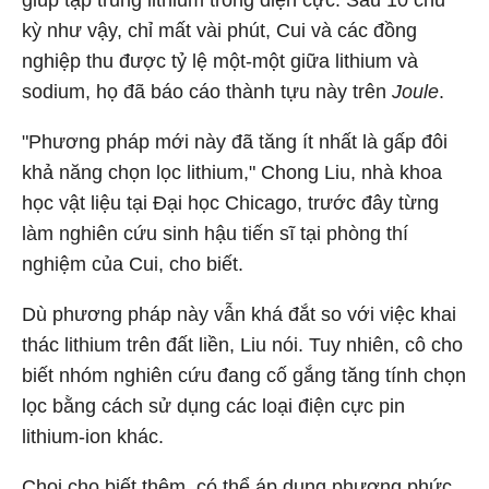
giúp tập trung lithium trong điện cực. Sau 10 chu
kỳ như vậy, chỉ mất vài phút, Cui và các đồng
nghiệp thu được tỷ lệ một-một giữa lithium và
sodium, họ đã báo cáo thành tựu này trên
Joule
.
"Phương pháp mới này đã tăng ít nhất là gấp đôi
khả năng chọn lọc lithium," Chong Liu, nhà khoa
học vật liệu tại Đại học Chicago, trước đây từng
làm nghiên cứu sinh hậu tiến sĩ tại phòng thí
nghiệm của Cui, cho biết.
Dù phương pháp này vẫn khá đắt so với việc khai
thác lithium trên đất liền, Liu nói. Tuy nhiên, cô cho
biết nhóm nghiên cứu đang cố gắng tăng tính chọn
lọc bằng cách sử dụng các loại điện cực pin
lithium-ion khác.
Choi cho biết thêm, có thể áp dụng phương phức