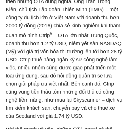
triển những OTA đúng nghĩa. Ông Trần Trọng
Kiên, chủ tịch Tập đoàn Thiên Minh (TMG) – một
công ty du lịch lớn ở Việt Nam với doanh thu hơn
2000 tỷ đồng (2016) chia sẻ kinh nghiệm khi tham
5
quan mô hình Ctrip
– OTA lớn nhất Trung Quốc,
doanh thu hơn 1.2 tỷ USD, niêm yết sàn NASDAQ
(Mỹ) với giá trị vốn hóa thị trường lên tới hơn 28 tỷ
USD. Ctrip thuê hàng ngàn kỹ sư công nghệ làm
việc, nhiều nhóm cùng được giao phát triển một
loại ứng dụng, sau đó hội đồng quản trị sẽ lựa
chọn giải pháp ưu việt nhất. Bên cạnh đó, Ctrip
cũng vung tiền thâu tóm những đối thủ có công
nghệ tiềm năng, như mua lại Skyscanner – dịch vụ
tìm kiếm khách sạn, chuyến bay và cho thuê xe
của Scotland với giá 1,74 tỷ USD.