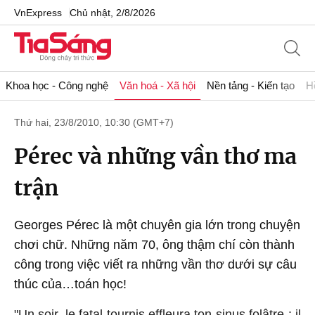
VnExpress
Chủ nhật, 2/8/2026
Khoa học - Công nghệ
Văn hoá - Xã hội
Nền tảng - Kiến tạo
H
Thứ hai, 23/8/2010, 10:30 (GMT+7)
Pérec và những vần thơ ma
trận
Georges Pérec là một chuyên gia lớn trong chuyện
chơi chữ. Những năm 70, ông thậm chí còn thành
công trong việc viết ra những vần thơ dưới sự câu
thúc của…toán học!
"Un soir, le fatal tournis effleura ton sinus folâtre : il