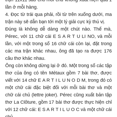
lần ở mỗi hàng.
4. Đọc từ trái qua phải, rồi từ trên xuống dưới, ma
trận này sẽ dẫn bạn tới một lý giải cực kỳ thú vị.
Đúng là không dễ dàng một chút nào. Thế mà,
Pérec, với 11 chữ cái E S A R T U LI NO, và mỗi
lần, với một trong số 16 chữ cái còn lại, đặt trong
các ma trận khác nhau, ông đã tạo ra được 176
câu thơ khác nhau.
Ông còn không dừng lại ở đó. Một trong số các tập
thơ của ông có tên Métaux gồm 7 bài thơ, được
viết với 14 chữ E A R T I L U N O D M, trong đó có
một chữ cái đặc biệt đối với mỗi bài thơ và một
chữ cái chủ (lettre joker). Pérec cũng xuất bản tập
thơ La Clôture, gồm 17 bài thơ được thực hiện chỉ
với 12 chữ cái: E S A R T I L U O C và một chữ cái
chủ.