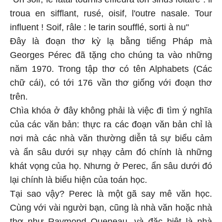
troua en sifflant, rusé, oisif, l'outre nasale. Tour
influent ! Soif, râle : le tarin soufflé, sorti à nu"
Đây là đoạn thơ kỳ lạ bằng tiếng Pháp mà
Georges Pérec đã tặng cho chúng ta vào những
năm 1970. Trong tập thơ có tên Alphabets (Các
chữ cái), có tới 176 vần thơ giống với đoạn thơ
trên.
Chìa khóa ở đây không phải là việc đi tìm ý nghĩa
của các văn bản: thực ra các đoạn văn bản chỉ là
nơi mà các nhà văn thường diễn tả sự biểu cảm
và ẩn sâu dưới sự nhạy cảm đó chính là những
khát vọng của họ. Nhưng ở Perec, ẩn sâu dưới đó
lại chính là biểu hiện của toán học.
Tại sao vậy? Perec là một gã say mê văn học.
Cùng với vài người bạn, cũng là nhà văn hoặc nhà
thơ như Raymond Queneau, và đặc biệt là nhà