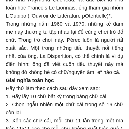
toán học Francois Le Lionnais, ông tham gia nhóm
L’Oupipo (l’Ouvroir de Littérature pOtentielle)*.
Trong những năm 1960 và 1970, những kẻ đam
mê này thường tụ tập nhau lại để cùng chơi trò đố
chữ. Trong trò chơi này, Pérec luôn là người rất
xuất sắc. Một trong những tiểu thuyết nổi tiếng
nhất của ông, La Disparition, có thể chính là ví dụ
điển hình: ông đã viết cuốn tiểu thuyết này mà
không đó không hề có chữ/nguyên âm "e" nào cả.
Giải nghĩa toán học
Hãy thử làm theo cách sau đây xem sao:
1. Hãy lấy 10 chữ bất kỳ trong bảng chữ cái
2. Chọn ngẫu nhiên một chữ cái trong số 16 chữ
còn lại
3. Xếp các chữ cái, mỗi chữ 11 lần trong một ma
trận 11x11 sao cho mỗi chữ không xuất hiện quá 1