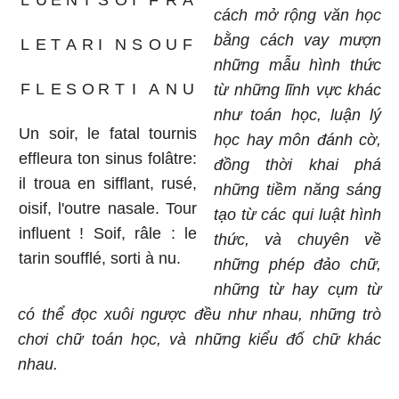
L
U
E
N
T
S
O
I
F
R
A
cách mở rộng văn học
bằng cách vay mượn
L
E
T
A
R
I
N
S
O
U
F
những mẫu hình thức
F
L
E
S
O
R
T
I
A
N
U
từ những lĩnh vực khác
như toán học, luận lý
Un soir, le fatal tournis
học hay môn đánh cờ,
effleura ton sinus folâtre:
đồng thời khai phá
il troua en sifflant, rusé,
những tiềm năng sáng
oisif, l'outre nasale. Tour
tạo từ các qui luật hình
influent ! Soif, râle : le
thức, và chuyên về
tarin soufflé, sorti à nu.
những phép đảo chữ,
những từ hay cụm từ
có thể đọc xuôi ngược đều như nhau, những trò
chơi chữ toán học, và những kiểu đố chữ khác
nhau.