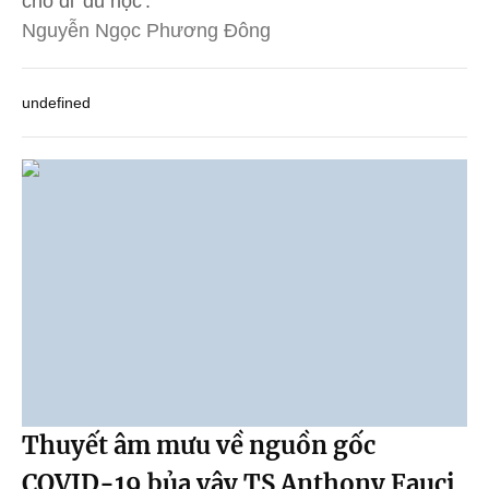
cho đi 'du học'.
Nguyễn Ngọc Phương Đông
undefined
Thuyết âm mưu về nguồn gốc
COVID-19 bủa vây TS Anthony Fauci