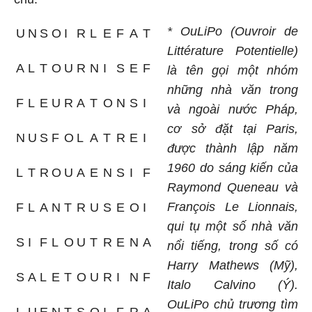
* OuLiPo
(Ouvroir de
U
N
S
O
I
R
L
E
F
A
T
Littérature Potentielle)
A
L
T
O
U
R
N
I
S
E
F
là tên gọi một nhóm
những nhà văn trong
F
L
E
U
R
A
T
O
N
S
I
và ngoài nước Pháp,
cơ sở đặt tại Paris,
N
U
S
F
O
L
A
T
R
E
I
được thành lập năm
1960 do sáng kiến của
L
T
R
O
U
A
E
N
S
I
F
Raymond Queneau và
François Le Lionnais,
F
L
A
N
T
R
U
S
E
O
I
qui tụ một số nhà văn
S
I
F
L
O
U
T
R
E
N
A
nổi tiếng, trong số có
Harry Mathews (Mỹ),
S
A
L
E
T
O
U
R
I
N
F
Italo Calvino (Ý).
OuLiPo chủ trương tìm