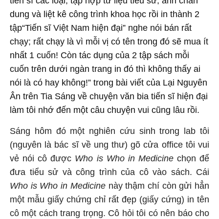
tiến sĩ các loại, tập hợp tư liệu tiểu sử, ảnh chân
dung và liệt kê công trình khoa học rồi in thành 2
tập“Tiến sĩ Việt Nam hiện đại” nghe nói bán rất
chạy; rất chạy là vì mỗi vị có tên trong đó sẽ mua ít
nhất 1 cuốn! Còn tác dụng của 2 tập sách mỗi
cuốn trên dưới ngàn trang in đó thì không thấy ai
nói là có hay không!” trong bài viết của Lại Nguyên
Ân trên Tia Sáng về chuyện văn bia tiến sĩ hiện đại
làm tôi nhớ đến một câu chuyện vui cũng lâu rồi.
Sáng hôm đó một nghiên cứu sinh trong lab tôi
(nguyên là bác sĩ về ung thư) gõ cửa office tôi vui
vẻ nói cô được
Who is Who in Medicine
chọn để
đưa tiểu sử và công trình của cô vào sách. Cái
Who is Who in Medicine
này thậm chí còn gửi hẳn
một mẫu giấy chứng chỉ rất đẹp (giấy cứng) in tên
cô một cách trang trọng. Cô hỏi tôi có nên báo cho