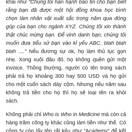
khái như
"Chúng tôi hân hạnh báo tin cho bạn biết
rằng bạn đã được một hội đồng khoa học bình
chọn làm nhân vật xuất sắc trong năm qua đóng
góp của bạn cho ngành XYZ. Chúng tôi xin thành
thật chúc mừng bạn. Để vinh danh bạn, chúng tôi
muốn đưa tiểu sử bạn vào kỉ yếu ABC. blah blah
blah ...."
Nếu đương sự ok, họ làm thủ tục gọn
nhẹ. Xong xuôi đâu đó, họ không quên gửi một
invoice. Thông thường, người có tên trong sách
phải trả họ khoảng 300 hay 500 USD và họ gửi
cho một cuốn sách dày cộm. Nhưng nếu năm sau
không trả tiền cho họ thì họ sẽ loại tên ra khỏi
sách.
Không phải chỉ
Who is Who in Medicine
mà còn cả
hàng trăm công ty khác cũng làm tiền như thế. Có
công ty còn lấy tên rất kêu như "Academy" để kết