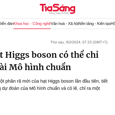
Diễn đàn
Khoa học - Công nghệ
Văn hoá - Xã hội
Nền tảng - Kiến tạo
Hồ
Thứ sáu, 9/2/2024, 07:23 (GMT+7)
t Higgs boson có thể chỉ
oài Mô hình chuẩn
t phân rã mới của hạt Higgs boson lần đầu tiên, tiết
g dự đoán của Mô hình chuẩn và có lẽ, chỉ ra một