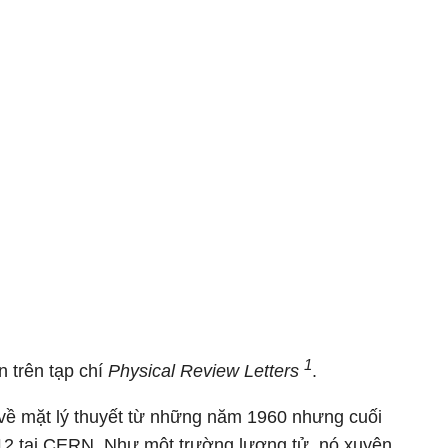
1
 trên tạp chí
Physical Review Letters
.
ề mặt lý thuyết từ những năm 1960 nhưng cuối
12 tại CERN. Như một trường lượng tử, nó xuyên