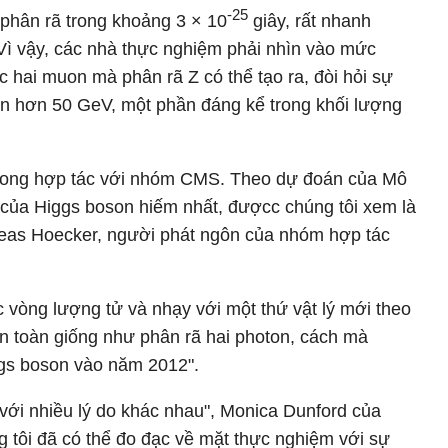
-25
phân rã trong khoảng 3 × 10
giây, rất nhanh
Vì vậy, các nhà thực nghiệm phải nhìn vào mức
c hai muon mà phân rã Z có thể tạo ra, đòi hỏi sự
ớn hơn 50 GeV, một phần đáng kể trong khối lượng
trong hợp tác với nhóm CMS. Theo dự đoán của Mô
g của Higgs boson hiếm nhất, đượcc chúng tôi xem là
reas Hoecker, người phát ngôn của nhóm hợp tác
c vòng lượng tử và nhạy với một thứ vật lý mới theo
 toàn giống như phân rã hai photon, cách mà
gs boson vào năm 2012".
với nhiều lý do khác nhau", Monica Dunford của
 tôi đã có thể đo đạc về mặt thực nghiệm với sự