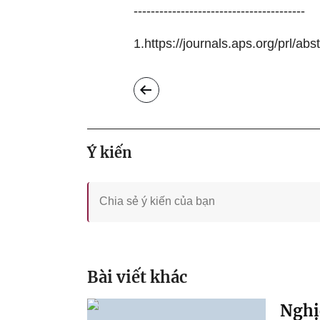
----------------------------------------
1.https://journals.aps.org/prl/a
Ý kiến
Bài viết khác
Nghị