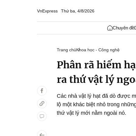
VnExpress
Thứ ba, 4/8/2026
Chuyên đề
Trang chủ
Khoa học - Công nghệ
Phân rã hiếm hạ
ra thứ vật lý ng
Các nhà vật lý hạt đã dò được mộ
lộ một khác biệt nhỏ trong nhữn
thứ vật lý mới nằm ngoài nó.