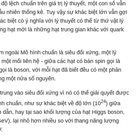
ộ lệch chuẩn trên giá trị lý thuyết, một con số vẫn
ẫu nhiên thống kê. Tuy vậy sự khác biệt lớn vẫn gợi
 biệt có ý nghĩa với lý thuyết có thể từ thứ vật lý
g hạt mới là những hạt trung gian khác với quark
m ngoài Mô hình chuẩn là siêu đối xứng, một lý
một mối liên hệ - giữa các hạt có bán spin gọi là
gọi là boson, với mỗi hạt đã biết đều có một phản
ằng một nửa số nguyên.
 trung vào siêu đối xứng vì nó có thể giải quyết được
24
nh chuẩn, như sự khác biệt về độ lớn (10
) giữa
 dẫn, hay tại sao khối lượng của hạt Higgs boson,
GeV), lại nhỏ hơn nhiều so với thang năng lượng
.