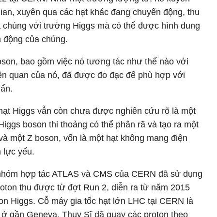
gian, xuyên qua các hạt khác đang chuyển động, thu
a chúng với trường Higgs mà có thể được hình dung
n động của chúng.
oson, bao gồm việc nó tương tác như thế nào với
iên quan của nó, đã được đo đạc để phù hợp với
ẩn.
hạt Higgs vẫn còn chưa được nghiên cứu rõ là một
Higgs boson thi thoảng có thể phân rã và tạo ra một
và một Z boson, vốn là một hạt không mang điện
 lực yếu.
i nhóm hợp tác ATLAS và CMS của CERN đã sử dụng
roton thu được từ đợt Run 2, diễn ra từ năm 2015
on Higgs. Cỗ máy gia tốc hạt lớn LHC tại CERN là
t ở gần Geneva, Thụy Sĩ đã quay các proton theo