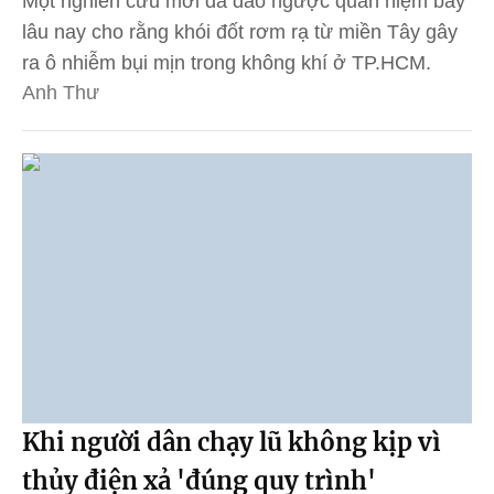
Một nghiên cứu mới đã đảo ngược quan niệm bấy
lâu nay cho rằng khói đốt rơm rạ từ miền Tây gây
ra ô nhiễm bụi mịn trong không khí ở TP.HCM.
Anh Thư
Khi người dân chạy lũ không kịp vì
thủy điện xả 'đúng quy trình'