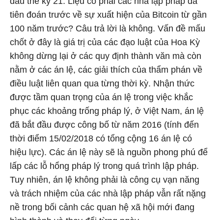
đầu thế kỷ 21. Liệu có phải các nhà lập pháp đã
tiên đoán trước về sự xuất hiện của Bitcoin từ gần
100 năm trước? Câu trả lời là không. Vấn đề mấu
chốt ở đây là giá trị của các đạo luật của Hoa Kỳ
không dừng lại ở các quy định thành văn mà còn
nằm ở các án lệ, các giải thích của thẩm phán về
điều luật liên quan qua từng thời kỳ. Nhận thức
được tầm quan trọng của án lệ trong việc khắc
phục các khoảng trống pháp lý, ở Việt Nam, án lệ
đã bắt đầu được công bố từ năm 2016 (tính đến
thời điểm 15/02/2018 có tổng cộng 16 án lệ có
hiệu lực). Các án lệ này sẽ là nguồn phong phú để
lấp các lỗ hổng pháp lý trong quá trình lập pháp.
Tuy nhiên, án lệ không phải là công cụ vạn năng
và trách nhiệm của các nhà lập pháp vẫn rất nặng
nề trong bối cảnh các quan hệ xã hội mới đang