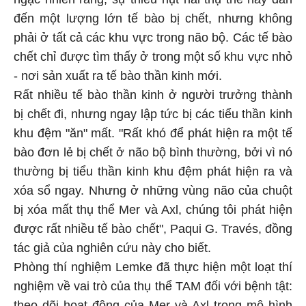
đến một lượng lớn tế bào bị chết, nhưng không
phải ở tất cả các khu vực trong não bộ. Các tế bào
chết chỉ được tìm thấy ở trong một số khu vực nhỏ
- nơi sản xuất ra tế bào thần kinh mới.
Rất nhiều tế bào thần kinh ở người trưởng thành
bị chết đi, nhưng ngay lập tức bị các tiểu thần kinh
khu đệm "ăn" mất. "Rất khó để phát hiện ra một tế
bào đơn lẻ bị chết ở não bộ bình thường, bởi vì nó
thường bị tiểu thần kinh khu đệm phát hiện ra và
xóa sổ ngay. Nhưng ở những vùng não của chuột
bị xóa mất thụ thể Mer và Axl, chúng tôi phát hiện
được rất nhiều tế bào chết", Paqui G. Través, đồng
tác giả của nghiên cứu này cho biết.
Phòng thí nghiệm Lemke đã thực hiện một loạt thí
nghiệm về vai trò của thụ thể TAM đối với bệnh tật:
theo dõi hoạt động của Mer và Axl trong mô hình