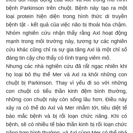
bệnh Parkinson trên chuột. Bệnh này tạo ra một
loại protein hiện diện trong hình thức di truyền
bệnh tật - kết quả của việc não bị thoái hóa chậm.
Nhóm nghiên cứu nhận thấy rằng Axl hoạt động
mạnh trong môi trường này, tương tự các nghiên
cứu khác cũng chỉ ra sự gia tăng Axl là một chỉ số
đáng tin cậy cho thấy có tình trạng viêm mô.
Nhưng các nhà nghiên cứu đã rất ngạc nhiên khi
họ loại bỏ thụ thể Mer và Axl ra khỏi những con
chuột bị Parkinson. Thay vì yếu đi so với những
con chuột có tiểu thần kinh đệm bình thường,
những con chuột này còn sống lâu hơn. Điều này
xảy ra có thể do Axl và Mer nhắm tới, tiêu diệt tế
bào mắc bệnh và bị rối loạn chức năng. Khi có
bệnh, sẽ có nhiều tế bào thần kinh bị rối loạn chức
năng hơn bình thường, và Axl cùng Mer có thể phá