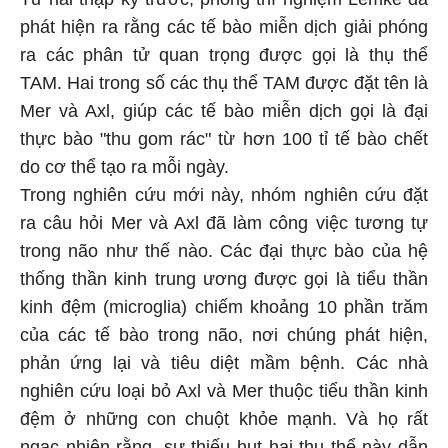
phát hiện ra rằng các tế bào miễn dịch giải phóng
ra các phân tử quan trọng được gọi là thụ thể
TAM. Hai trong số các thụ thể TAM được đặt tên là
Mer và Axl, giúp các tế bào miễn dịch gọi là đại
thực bào "thu gom rác" từ hơn 100 tỉ tế bào chết
do cơ thể tạo ra mỗi ngày.
Trong nghiên cứu mới này, nhóm nghiên cứu đặt
ra câu hỏi Mer và Axl đã làm công việc tương tự
trong não như thế nào. Các đại thực bào của hệ
thống thần kinh trung ương được gọi là tiểu thần
kinh đệm (microglia) chiếm khoảng 10 phần trăm
của các tế bào trong não, nơi chúng phát hiện,
phản ứng lại và tiêu diệt mầm bệnh. Các nhà
nghiên cứu loại bỏ Axl và Mer thuộc tiểu thần kinh
đệm ở những con chuột khỏe mạnh. Và họ rất
ngạc nhiên rằng, sự thiếu hụt hai thụ thể này dẫn