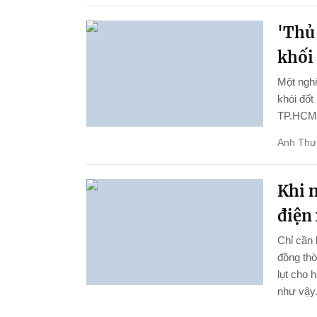
'Thủ
khối
Một ngh
khói đốt
TP.HCM
Anh Thư
Khi n
điện 
Chỉ cần 
đồng thờ
lụt cho 
như vậy