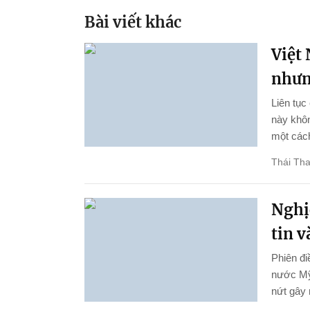
Bài viết khác
Việt
nhưn
Liên tụ
này khôn
một cách
Thái Th
Nghị
tin 
Phiên đi
nước Mỹ
nứt gây 