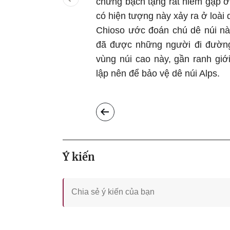
chứng bạch tạng rất hiếm gặp ở l
có hiện tượng này xảy ra ở loài 
Chioso ước đoán chú dê núi nà
đã được những người đi đường
vùng núi cao này, gần ranh giớ
lập nên để bảo vệ dê núi Alps.
Ý kiến