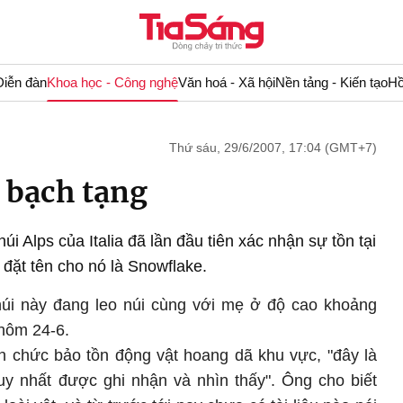
Diễn đàn
Khoa học - Công nghệ
Văn hoá - Xã hội
Nền tảng - Kiến tạo
Hồ
Thứ sáu, 29/6/2007, 17:04 (GMT+7)
i bạch tạng
i Alps của Italia đã lần đầu tiên xác nhận sự tồn tại
 đặt tên cho nó là Snowflake.
úi này đang leo núi cùng với mẹ ở độ cao khoảng
 hôm 24-6.
n chức bảo tồn động vật hoang dã khu vực, "đây là
uy nhất được ghi nhận và nhìn thấy". Ông cho biết