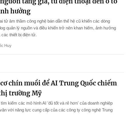
nguồn tăng giá, từ điện thoại đến ô tô
ảnh hưởng
i tử âm thầm công nghệ bán dẫn thế hệ cũ khiến các dòng
log quản lý nguồn và điều khiển trở nên khan hiếm, ảnh hưởng
ả các thiết bị điện tử.
ốc Huy
 cơ chín muồi để AI Trung Quốc chiếm
 thị trường Mỹ
tìm kiếm các mô hình AI 'đủ tốt và rẻ hơn' của doanh nghiệp
vặn với năng lực cung cấp của các công ty công nghệ Trung