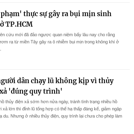
 phạm' thực sự gây ra bụi mịn sinh
 ở TP.HCM
iên cứu mới đã đảo ngược quan niệm bấy lâu nay cho rằng
 rơm rạ từ miền Tây gây ra ô nhiễm bụi mịn trong không khí ở
.
gười dân chạy lũ không kịp vì thủy
xả 'đúng quy trình'
hồ thủy điện xả sớm hơn nửa ngày, tránh tình trạng nhiều hồ
i xả lớn thì đỉnh lũ tổng hợp có thể hạ thấp đáng kể, giảm ngập
hạ du. Nhưng ở nhiều thủy điện, quy trình lại chưa cho phép làm
.