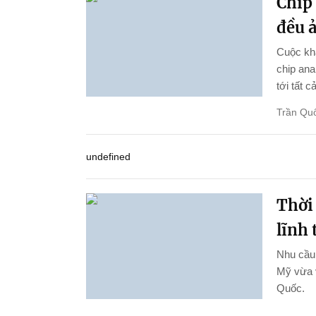
Chip 
đều 
Cuộc kha
chip ana
tới tất c
Trần Qu
undefined
Thời
lĩnh
Nhu cầu 
Mỹ vừa 
Quốc.