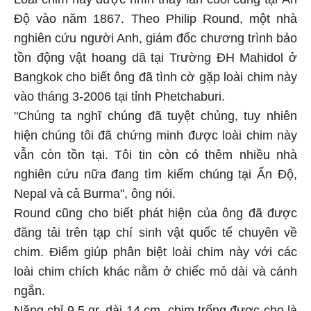
Độ vào năm 1867. Theo Philip Round, một nhà
nghiên cứu người Anh, giám đốc chương trình bảo
tồn động vật hoang dã tại Trường ĐH Mahidol ở
Bangkok cho biết ông đã tình cờ gặp loài chim này
vào tháng 3-2006 tại tỉnh Phetchaburi.
"Chúng ta nghĩ chúng đã tuyệt chủng, tuy nhiên
hiện chúng tôi đã chứng minh được loài chim này
vẫn còn tồn tại. Tôi tin còn có thêm nhiều nhà
nghiên cứu nữa đang tìm kiếm chúng tại Ấn Độ,
Nepal và cả Burma", ông nói.
Round cũng cho biết phát hiện của ông đã được
đăng tải trên tạp chí sinh vật quốc tế chuyên về
chim. Điểm giúp phân biệt loài chim này với các
loài chim chích khác nằm ở chiếc mỏ dài và cánh
ngắn.
Nặng chỉ 9,5 gr, dài 14 cm, chim trống được cho là