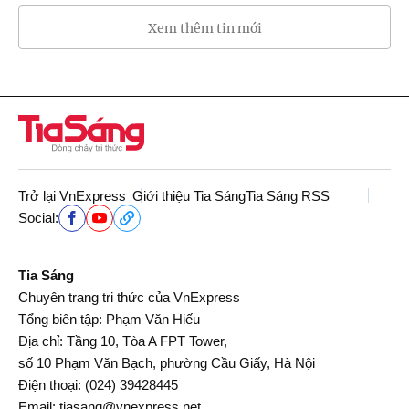
Xem thêm tin mới
Trở lại VnExpress
Giới thiệu Tia Sáng
Tia Sáng RSS
Social:
Tia Sáng
Chuyên trang tri thức của VnExpress
Tổng biên tập: Phạm Văn Hiếu
Địa chỉ: Tầng 10, Tòa A FPT Tower,
số 10 Phạm Văn Bạch, phường Cầu Giấy, Hà Nội
Điện thoại:
(024) 39428445
Email:
tiasang@vnexpress.net