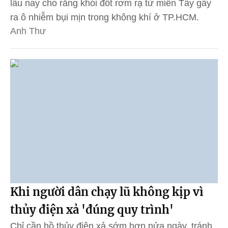
lâu nay cho rằng khói đốt rơm rạ từ miền Tây gây
ra ô nhiễm bụi mịn trong không khí ở TP.HCM.
Anh Thư
Khi người dân chạy lũ không kịp vì
thủy điện xả 'đúng quy trình'
Chỉ cần hồ thủy điện xả sớm hơn nửa ngày, tránh