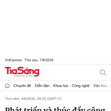
VnExpress
Thứ sáu, 7/8/2026
Chuyên đề
Diễn đàn
Khoa học - Công nghệ
Văn hoá - 
Thứ năm, 4/6/2015, 09:22 (GMT+7)
Phát triển và thúc đẩy công