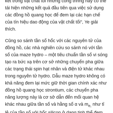
kết trong vật chất tối nhưng công trinhg này có thể
tái hiện những kết quả đầu tiên qua việc sử dụng
các đồng hồ quang học để đem lại các hạn chế
của tín hiệu dao động của vật chất tối", Ye giải
thích.
Cũng so sánh tần số hốc với các nguyên tử của
đồng hồ, các nhà nghiên cứu so sánh nó với tần
số của maze hydro – một tiêu chuẩn tần số vi sóng
tạo ra bức xạ trên cơ sở những chuyển pha giữa
các trạng thái spin hạt nhân và điện tử khác nhau
trong nguyên tử hydro. Dẫu maze hydro không có
khả năng đem lại mức giữ thời gian chính xác như
đồng hồ quang học strontium, các chuyển pha
năng lượng này là cơ sở dẫn đến mối quan hệ
khác nhau giữa tần số và hằng số α và m
như tỉ
e,
lệ của tần số với hốc silicon ở dạng tinh thể đem