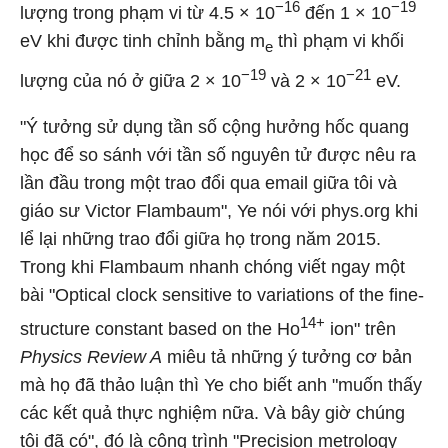
−16
−19
lượng trong phạm vi từ 4.5 × 10
đến 1 × 10
eV khi được tinh chỉnh bằng m
thì phạm vi khối
e
−19
−21
lượng của nó ở giữa 2 × 10
và 2 × 10
eV.
"Ý tưởng sử dụng tần số cộng hưởng hốc quang
học để so sánh với tần số nguyên tử được nêu ra
lần đầu trong một trao đổi qua email giữa tôi và
giáo sư Victor Flambaum", Ye nói với phys.org khi
lể lại những trao đổi giữa họ trong năm 2015.
Trong khi Flambaum nhanh chóng viết ngay một
bài "Optical clock sensitive to variations of the fine-
14+
structure constant based on the Ho
ion" trên
Physics Review A
miêu tả những ý tưởng cơ bản
mà họ đã thảo luận thì Ye cho biết anh "muốn thấy
các kết quả thực nghiệm nữa. Và bây giờ chúng
tôi đã có", đó là công trình "Precision metrology