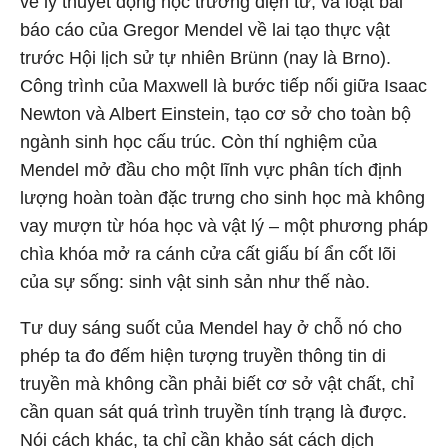
về lý thuyết động học trường điện từ, và loạt bài
báo cáo của Gregor Mendel về lai tạo thực vật
trước Hội lịch sử tự nhiên Brünn (nay là Brno).
Công trình của Maxwell là bước tiếp nối giữa Isaac
Newton và Albert Einstein, tạo cơ sở cho toàn bộ
ngành sinh học cấu trúc. Còn thí nghiệm của
Mendel mở đầu cho một lĩnh vực phân tích định
lượng hoàn toàn đặc trưng cho sinh học mà không
vay mượn từ hóa học và vật lý – một phương pháp
chìa khóa mở ra cánh cửa cất giấu bí ẩn cốt lõi
của sự sống: sinh vật sinh sản như thế nào.
Tư duy sáng suốt của Mendel hay ở chỗ nó cho
phép ta đo đếm hiện tượng truyền thông tin di
truyền mà không cần phải biết cơ sở vật chất, chỉ
cần quan sát quá trình truyền tính trạng là được.
Nói cách khác, ta chỉ cần khảo sát cách dịch