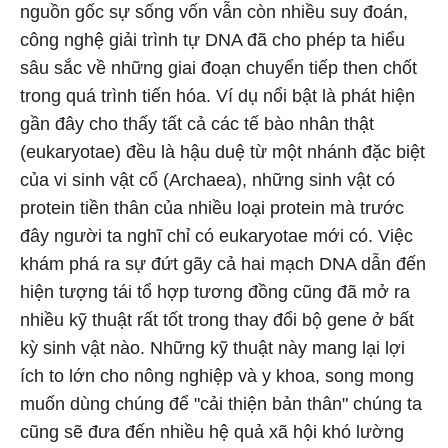
nguồn gốc sự sống vốn vẫn còn nhiều suy đoán,
công nghệ giải trình tự DNA đã cho phép ta hiểu
sâu sắc về những giai đoạn chuyển tiếp then chốt
trong quá trình tiến hóa. Ví dụ nổi bật là phát hiện
gần đây cho thấy tất cả các tế bào nhân thật
(eukaryotae) đều là hậu duệ từ một nhánh đặc biệt
của vi sinh vật cổ (Archaea), những sinh vật có
protein tiền thân của nhiều loại protein mà trước
đây người ta nghĩ chỉ có eukaryotae mới có. Việc
khám phá ra sự đứt gãy cả hai mạch DNA dẫn đến
hiện tượng tái tổ hợp tương đồng cũng đã mở ra
nhiều kỹ thuật rất tốt trong thay đổi bộ gene ở bất
kỳ sinh vật nào. Những kỹ thuật này mang lại lợi
ích to lớn cho nông nghiệp và y khoa, song mong
muốn dùng chúng để "cải thiện bản thân" chúng ta
cũng sẽ đưa đến nhiều hệ quả xã hội khó lường