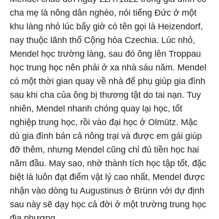
cha mẹ là nông dân nghèo, nói tiếng Đức ở một
khu làng nhỏ lúc bấy giờ có tên gọi là Heizendorf,
nay thuộc lãnh thổ Cộng hòa Czechia. Lúc nhỏ,
Mendel học trường làng, sau đó ông lên Troppau
học trung học nên phải ở xa nhà sáu năm. Mendel
có một thời gian quay về nhà để phụ giúp gia đình
sau khi cha của ông bị thương tật do tai nạn. Tuy
nhiên, Mendel nhanh chóng quay lại học, tốt
nghiệp trung học, rồi vào đại học ở Olmütz. Mặc
dù gia đình bán cả nông trại và được em gái giúp
đỡ thêm, nhưng Mendel cũng chỉ đủ tiền học hai
năm đầu. May sao, nhờ thành tích học tập tốt, đặc
biệt là luôn đạt điểm vật lý cao nhất, Mendel được
nhận vào dòng tu Augustinus ở Brünn với dự định
sau này sẽ dạy học cả đời ở một trường trung học
địa phương.