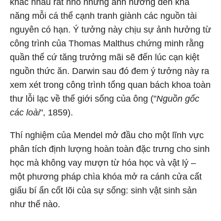
khác nhau rất nhỏ nhưng ảnh hưởng đến khả
năng mỗi cá thể cạnh tranh giành các nguồn tài
nguyên có hạn. Ý tưởng này chịu sự ảnh hưởng từ
công trình của Thomas Malthus chứng minh rằng
quần thể cứ tăng trưởng mãi sẽ đến lúc cạn kiệt
nguồn thức ăn. Darwin sau đó đem ý tưởng này ra
xem xét trong công trình tổng quan bách khoa toàn
thư lỗi lạc về thế giới sống của ông ("
Nguồn gốc
các loài
", 1859).
Thí nghiệm của Mendel mở đầu cho một lĩnh vực
phân tích định lượng hoàn toàn đặc trưng cho sinh
học mà không vay mượn từ hóa học và vật lý –
một phương pháp chìa khóa mở ra cánh cửa cất
giấu bí ẩn cốt lõi của sự sống: sinh vật sinh sản
như thế nào.