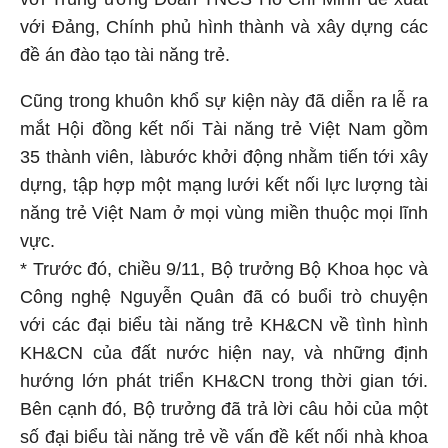
với Đảng, Chính phủ hình thành và xây dựng các
đề án đào tạo tài năng trẻ.
Cũng trong khu
ôn kh
ổ s
ự ki
ện n
ày
đã diễn ra l
ễ
ra
mắt Hội đồng kết nối Tài năng trẻ Việt Nam gồm
35 thành viê
n, l
à
bước khởi động nhằm tiến tới xây
dựng, tập hợp một mạng lưới kết nối lực lượng tài
năng trẻ Việt Nam ở mọi vùng miền thuộc mọi lĩnh
vực.
* Tr
ư
ớc
đ
ó,
chiều 9/11, Bộ trưởng Bộ Khoa học và
Công nghệ Nguyễn Quân đã có buổi trò chuyện
với các đại biểu tài năng trẻ KH&CN về tình hình
KH&CN của đất nước hiện nay, và những định
hướng lớn phát triển KH&CN trong thời gian tới.
Bên cạnh đó, Bộ trưởng đã trả lời câu hỏi của một
số đại biểu tài năng trẻ về vấn đề kết nối nhà khoa