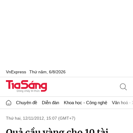
VnExpress
Thứ năm, 6/8/2026
Chuyên đề
Diễn đàn
Khoa học - Công nghệ
Văn hoá - 
Thứ hai, 12/11/2012, 15:07 (GMT+7)
Quả cầu vàng cho 10 tài