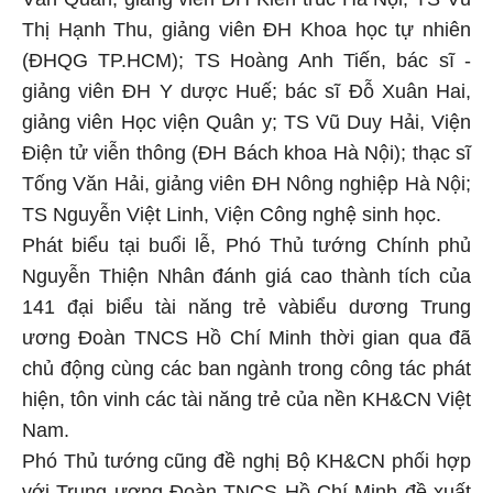
Thị Hạnh Thu, giảng viên ĐH Khoa học tự nhiên
(ĐHQG TP.HCM); TS Hoàng Anh Tiến, bác sĩ -
giảng viên ĐH Y dược Huế; bác sĩ Đỗ Xuân Hai,
giảng viên Học viện Quân y; TS Vũ Duy Hải, Viện
Điện tử viễn thông (ĐH Bách khoa Hà Nội); thạc sĩ
Tống Văn Hải, giảng viên ĐH Nông nghiệp Hà Nội;
TS Nguyễn Việt Linh, Viện Công nghệ sinh học.
Phát biểu tại buổi lễ, Phó Thủ tướng Chính phủ
Nguyễn Thiện Nhân đánh giá cao thành tích của
141 đại biểu tài năng trẻ v
à
biểu dương Trung
ương Đoàn TNCS Hồ Chí Minh thời gian qua đã
chủ động cùng các ban ngành trong công tác phát
hiện, tôn vinh các tài năng trẻ của nền KH&CN Việt
Nam
.
Phó Thủ tướng cũng đề nghị Bộ KH&CN phối hợp
với Trung ương Đoàn TNCS Hồ Chí Minh đề xuất