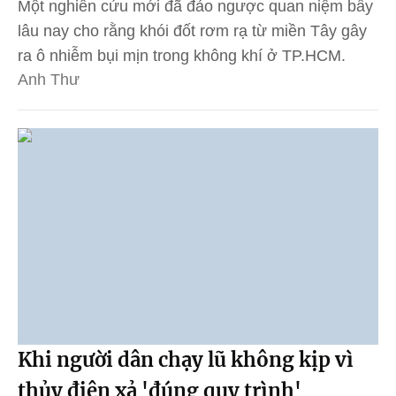
Một nghiên cứu mới đã đảo ngược quan niệm bấy
lâu nay cho rằng khói đốt rơm rạ từ miền Tây gây
ra ô nhiễm bụi mịn trong không khí ở TP.HCM.
Anh Thư
Khi người dân chạy lũ không kịp vì
thủy điện xả 'đúng quy trình'