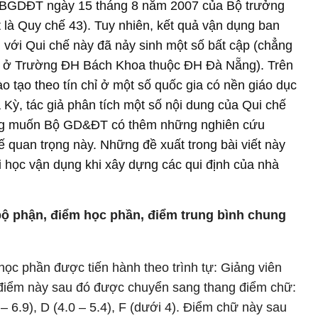
-BGDĐT ngày 15 tháng 8 năm 2007 của Bộ trưởng
là Quy chế 43). Tuy nhiên, kết quả vận dụng ban
i với Qui chế này đã nảy sinh một số bất cập (chẳng
8 ở Trường ĐH Bách Khoa thuộc ĐH Đà Nẵng). Trên
ào tạo theo tín chỉ ở một số quốc gia có nền giáo dục
a Kỳ, tác giả phân tích một số nội dung của Qui chế
mong muốn Bộ GD&ĐT có thêm những nghiên cứu
 quan trọng này. Những đề xuất trong bài viết này
 học vận dụng khi xây dựng các qui định của nhà
bộ phận, điểm học phần, điểm trung bình chung
học phần được tiến hành theo trình tự: Giảng viên
điểm này sau đó được chuyển sang thang điểm chữ:
5 – 6.9), D (4.0 – 5.4), F (dưới 4). Điểm chữ này sau