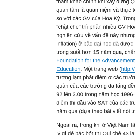
tham khảo chính khi xây dựng Qu
quan tâm là quan niệm và thực 
so với các GV của Hoa Kỳ. Tron
"chặt chẽ" thì phần nhiều GV Ho
nghiên cứu về vấn đề này nhưng
inflation) ở bậc đại học đã đượ
trong suốt hơn 15 năm qua, chẳ
Foundation for the Advancement
Education
. Một trang web (
http:
tượng lạm phát điểm ở các trườ
quân của các trường đã tăng đều
92 lên 3.00 trong năm học 1996
điểm thi đầu vào SAT của các tr
năm qua (dựa theo bài viết nói 
Ngoài ra, trong khi ở Việt Nam 
lý gì để bác bỏ) thì Qui chế 43 