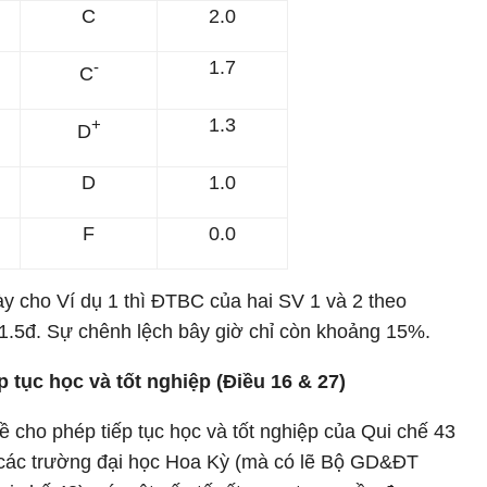
C
2.0
1.7
-
C
1.3
+
D
D
1.0
F
0.0
y cho Ví dụ 1 thì ĐTBC của hai SV 1 và 2 theo
à 1.5đ. Sự chênh lệch bây giờ chỉ còn khoảng 15%.
p tục học và tốt nghiệp (Điều 16 & 27)
ề cho phép tiếp tục học và tốt nghiệp của Qui chế 43
a các trường đại học Hoa Kỳ (mà có lẽ Bộ GD&ĐT