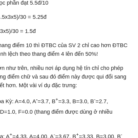
học phần đạt 5.5đ/10
.5x3x5)/30 = 5.25đ
3x5)/30 = 1.5đ
 thang điểm 10 thì ĐTBC của SV 2 chỉ cao hơn ĐTBC
ênh lệch theo thang điểm 4 lên đến 50%!
n như trên, nhiều nơi áp dụng hệ tín chỉ cho phép
ang điểm chữ và sau đó điểm này được qui đổi sang
ết hơn. Một vài ví dụ đặc trưng:
-
+
-
oa Kỳ: A=4.0, A
=3.7, B
=3.3, B=3.0, B
=2.7,
 D=1.0, F=0.0 (thang điểm được dùng ở nhiều
+
-
+
-
a: A
=4.33, A=4.00, A
=3.67, B
=3.33, B=3.00, B