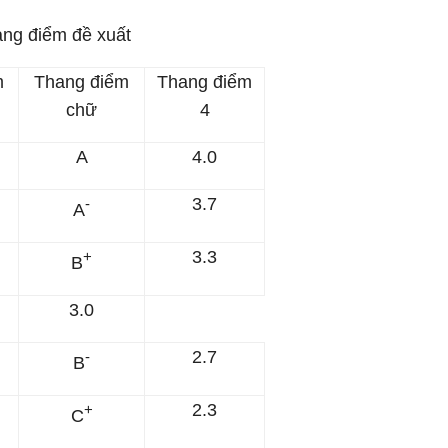
ang điểm đề xuất
m
Thang điểm
Thang điểm
chữ
4
A
4.0
3.7
-
A
3.3
+
B
3.0
2.7
-
B
2.3
+
C