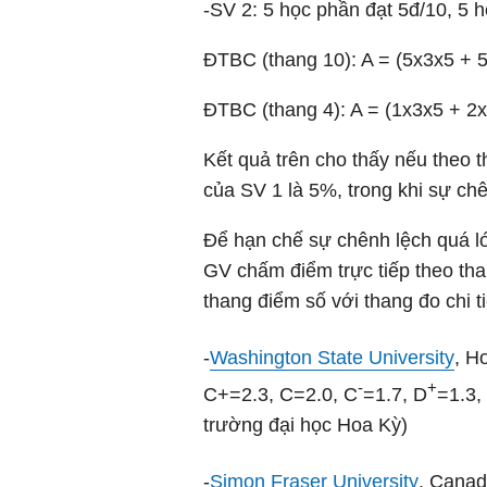
-SV 2: 5 học phần đạt 5đ/10, 5 
ĐTBC (thang 10): A = (5x3x5 + 5
ĐTBC (thang 4): A = (1x3x5 + 2x
Kết quả trên cho thấy nếu theo
của SV 1 là 5%, trong khi sự ch
Để hạn chế sự chênh lệch quá lớ
GV chấm điểm trực tiếp theo th
thang điểm số với thang đo chi ti
-
Washington State University
, H
-
+
C+=2.3, C=2.0, C
=1.7, D
=1.3,
trường đại học Hoa Kỳ)
-
Simon Fraser University
, Canad