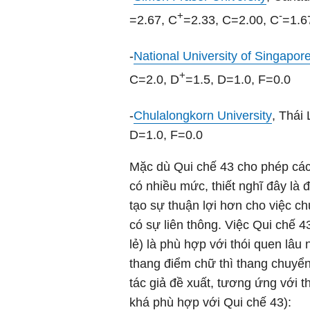
+
-
=2.67, C
=2.33, C=2.00, C
=1.6
-
National University of Singapor
+
C=2.0, D
=1.5, D=1.0, F=0.0
-
Chulalongkorn University
, Thái
D=1.0, F=0.0
Mặc dù Qui chế 43 cho phép các
có nhiều mức, thiết nghĩ đây là 
tạo sự thuận lợi hơn cho việc c
có sự liên thông. Việc Qui chế 
lẻ) là phù hợp với thói quen lâu
thang điểm chữ thì thang chuyển
tác giả đề xuất, tương ứng với 
khá phù hợp với Qui chế 43):