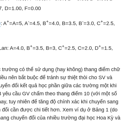
7, D=1.00, F=0.00
+
-
+
-
+
e
: A
=A=5, A
=4.5, B
=4.0, B=3.5, B
=3.0, C
=2.5,
+
+
+
 Lan: A=4.0, B
=3.5, B=3, C
=2.5, C=2.0, D
=1.5,
 trường có thể sử dụng (hay không) thang điểm chữ
điều nên bắt buộc để tránh sự thiệt thòi cho SV và
huyển đổi kết quả học phần giữa các trường một khi
43 yêu cầu GV chấm theo thang điểm 10 (với một số
 nay, tuy nhiên để tăng độ chính xác khi chuyển sang
 đổi cần được chi tiết hơn. Xem ví dụ ở Bảng 1 (do
thang chuyển đổi của nhiều trường đại học Hoa Kỳ và