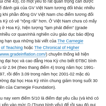
i chế 43), có một yếu tố rất quan trọng cần được
tế đánh giá của GV Việt Nam tương đối khác nhiều
g khi phần đông GV Việt Nam cho điểm tương đối
a Kỳ có vẻ "rộng rãi" hơn. Ở Việt Nam chưa có mấy
 ở Hoa Kỳ, hiện tượng "lạm phát điểm" (grade
c nhiều cơ quan/nhà nghiên cứu giáo dục báo động
ng hạn qua những bài viết của
The Carnegie
 of Teaching
hoặc
The Chronical of Higher
//www.gradeinflation.com/
) chuyên thống kê hiện
ng đại học và cao đẳng Hoa Kỳ cho biết ĐTBC bình
 từ 2.94 (theo thang điểm 4) trong năm học 1991-
-97, rồi đến 3.09 trong năm học 2001-02 mặc dù
ường đại học Hoa Kỳ nhìn chung giảm trong suốt 30
trên của Carnegie Foundation).
lâu nay xem điểm 5/10 là điểm đạt yêu cầu (và khó có
lại xếp vào mức D (Trung bình yếu) để rồi sau đó qui