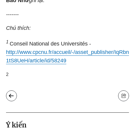
Bảo Như
ghi lại.
-------
Chú thích:
1
Conseil National des Universités -
http://www.cpcnu.fr/accueil/-/asset_publisher/IqRbn
1tS8UeH/article/id/58249
2
Ý kiến