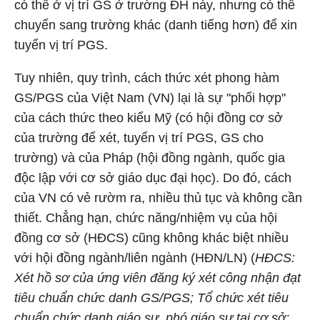
có thể ở vị trí GS ở trường ĐH này, nhưng có thể
chuyển sang trường khác (danh tiếng hơn) để xin
tuyển vị trí PGS.
Tuy nhiên, quy trình, cách thức xét phong hàm
GS/PGS của Việt Nam (VN) lại là sự "phối hợp"
của cách thức theo kiểu Mỹ (có hội đồng cơ sở
của trường để xét, tuyển vị trí PGS, GS cho
trường) và của Pháp (hội đồng ngành, quốc gia
độc lập với cơ sở giáo dục đại học). Do đó, cách
của VN có vẻ rườm ra, nhiều thủ tục và không cần
thiết. Chẳng hạn, chức năng/nhiệm vụ của hội
đồng cơ sở (HĐCS) cũng không khác biệt nhiều
với hội đồng ngành/liên ngành (HĐN/LN) (
HĐCS:
Xét hồ sơ của ứng viên đăng ký xét công nhận đạt
tiêu chuẩn chức danh GS/PGS; Tổ chức xét tiêu
chuẩn chức danh giáo sư, phó giáo sư tại cơ sở;