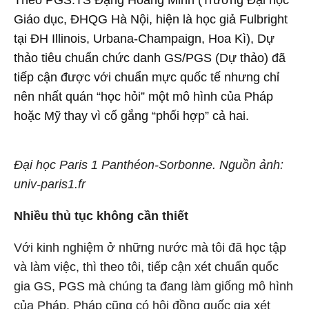
Theo PGS.TS Đặng Hoàng Minh (Trường Đại học
Giáo dục, ĐHQG Hà Nội, hiện là học giả Fulbright
tại ĐH Illinois, Urbana-Champaign, Hoa Kì), Dự
thảo tiêu chuẩn chức danh GS/PGS (Dự thảo) đã
tiếp cận được với chuẩn mực quốc tế nhưng chỉ
nên nhất quán “học hỏi” một mô hình của Pháp
hoặc Mỹ thay vì cố gắng “phối hợp” cả hai.
Đại học Paris 1 Panthéon-Sorbonne. Nguồn ảnh:
univ-paris1.fr
Nhiều thủ tục không cần thiết
Với kinh nghiệm ở những nước mà tôi đã học tập
và làm việc, thì theo tôi, tiếp cận xét chuẩn quốc
gia GS, PGS mà chúng ta đang làm giống mô hình
của Pháp. Pháp cũng có hội đồng quốc gia xét