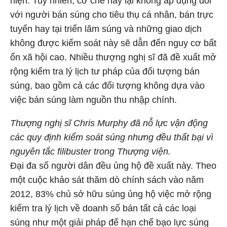
hiện. Tuy nhiên, cơ chế này lại không áp dụng đối
với người bán súng cho tiêu thụ cá nhân, bán trực
tuyến hay tại triển lãm súng và những giao dịch
không được kiểm soát này sẽ dẫn đến nguy cơ bất
ổn xã hội cao. Nhiều thượng nghị sĩ đã đề xuất mở
rộng kiểm tra lý lịch tư pháp của đối tượng bán
súng, bao gồm cả các đối tượng không dựa vào
việc bán súng làm nguồn thu nhập chính.
Thượng nghị sĩ Chris Murphy đã nỗ lực vận động
các quy định kiểm soát súng nhưng đều thất bại vì
nguyên tắc filibuster trong Thượng viện.
Đại đa số người dân đều ủng hộ đề xuất này. Theo
một cuộc khảo sát thăm dò chính sách vào năm
2012, 83% chủ sở hữu súng ủng hộ việc mở rộng
kiểm tra lý lịch về doanh số bán tất cả các loại
súng như một giải pháp để hạn chế bạo lực súng