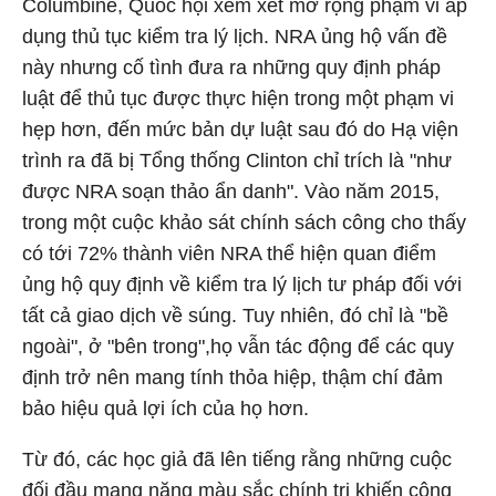
Columbine, Quốc hội xem xét mở rộng phạm vi áp
dụng thủ tục kiểm tra lý lịch. NRA ủng hộ vấn đề
này nhưng cố tình đưa ra những quy định pháp
luật để thủ tục được thực hiện trong một phạm vi
hẹp hơn, đến mức bản dự luật sau đó do Hạ viện
trình ra đã bị Tổng thống Clinton chỉ trích là "như
được NRA soạn thảo ẩn danh". Vào năm 2015,
trong một cuộc khảo sát chính sách công cho thấy
có tới 72% thành viên NRA thể hiện quan điểm
ủng hộ quy định về kiểm tra lý lịch tư pháp đối với
tất cả giao dịch về súng. Tuy nhiên, đó chỉ là "bề
ngoài", ở "bên trong",họ vẫn tác động để các quy
định trở nên mang tính thỏa hiệp, thậm chí đảm
bảo hiệu quả lợi ích của họ hơn.
Từ đó, các học giả đã lên tiếng rằng những cuộc
đối đầu mang nặng màu sắc chính trị khiến công