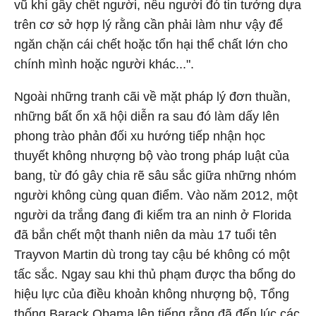
vũ khí gây chết người, nếu người đó tin tưởng dựa
trên cơ sở hợp lý rằng cần phải làm như vậy để
ngăn chặn cái chết hoặc tổn hại thể chất lớn cho
chính mình hoặc người khác...".
Ngoài những tranh cãi về mặt pháp lý đơn thuần,
những bất ổn xã hội diễn ra sau đó làm dấy lên
phong trào phản đối xu hướng tiếp nhận học
thuyết không nhượng bộ vào trong pháp luật của
bang, từ đó gây chia rẽ sâu sắc giữa những nhóm
người không cùng quan điểm. Vào năm 2012, một
người da trắng đang đi kiểm tra an ninh ở Florida
đã bắn chết một thanh niên da màu 17 tuổi tên
Trayvon Martin dù trong tay cậu bé không có một
tấc sắc. Ngay sau khi thủ phạm được tha bổng do
hiệu lực của điều khoản không nhượng bộ, Tổng
thống Barack Obama lên tiếng rằng đã đến lúc các