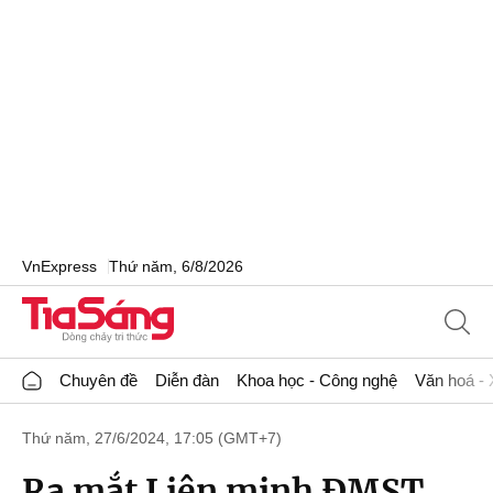
VnExpress
Thứ năm, 6/8/2026
Chuyên đề
Diễn đàn
Khoa học - Công nghệ
Văn hoá - 
Thứ năm, 27/6/2024, 17:05 (GMT+7)
Ra mắt Liên minh ĐMST