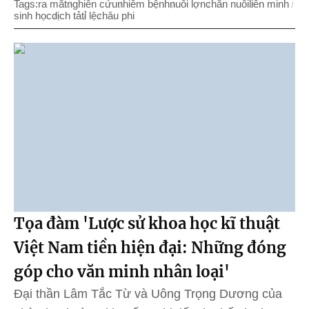
Tags:
ra mắt
nghiên cứu
nhiễm bệnh
nuôi lợn
chăn nuôi
liên minh
sinh học
dịch tả
tỉ lệ
châu phi
Tọa đàm 'Lược sử khoa học kĩ thuật
Việt Nam tiền hiện đại: Những đóng
góp cho văn minh nhân loại'
Đại thần Lâm Tắc Từ và Uông Trọng Dương của