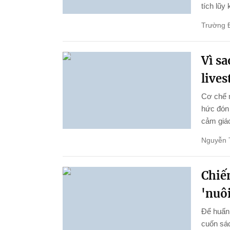
tích lũy
Trường 
Vì s
live
Cơ chế 
hức đón 
cảm giác
Nguyễn 
Chiến
'nuôi
Để huấn 
cuốn sác