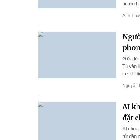
người bệ
Anh Thư
Ngườ
phon
Giữa lúc
Tú vẫn l
cơ khí ti
Nguyễn 
AI k
đặt 
AI chưa 
rút dần 