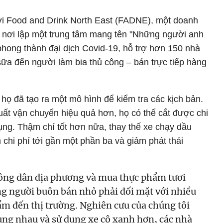
i Food and Drink North East (FADNE), một doanh
, nơi lập một trung tâm mang tên "Những người anh
phong thành đại dịch Covid-19, hỗ trợ hơn 150 nhà
sữa đến người làm bia thủ công – bán trực tiếp hàng
 họ đã tạo ra một mô hình để kiểm tra các kịch bản.
uất vận chuyển hiệu quả hơn, họ có thể cắt được chi
dụng. Thậm chí tốt hơn nữa, thay thế xe chạy dầu
m chi phí tới gần một phần ba và giảm phát thải
ông dân địa phương và mua thực phẩm tươi
 người buôn bán nhỏ phải đối mặt với nhiều
ẩm đến thị trường. Nghiên cưu của chúng tôi
cùng nhau và sử dụng xe cộ xanh hơn, các nhà