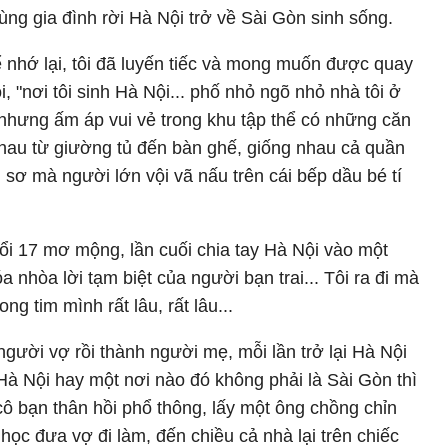
ùng gia đình rời Hà Nội trở về Sài Gòn sinh sống.
ể nhớ lại, tôi đã luyến tiếc và mong muốn được quay
, "nơi tôi sinh Hà Nội... phố nhỏ ngõ nhỏ nhà tôi ở
n nhưng ấm áp vui vẻ trong khu tập thể có những căn
hau từ giường tủ đến bàn ghế, giống nhau cả quần
 sơ mà người lớn vội vã nấu trên cái bếp dầu bé tí
uổi 17 mơ mộng, lần cuối chia tay Hà Nội vào một
nhòa lời tạm biệt của người bạn trai... Tôi ra đi mà
ng tim mình rất lâu, rất lâu...
người vợ rồi thành người mẹ, mỗi lần trở lại Hà Nội
 Hà Nội hay một nơi nào đó không phải là Sài Gòn thì
cô bạn thân hồi phổ thông, lấy một ông chồng chỉn
ọc đưa vợ đi làm, đến chiều cả nhà lại trên chiếc