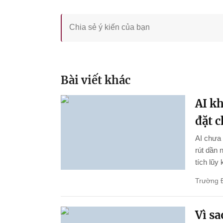
Bài viết khác
AI k
đặt 
AI chưa 
rút dần 
tích lũy
Trường 
Vì s