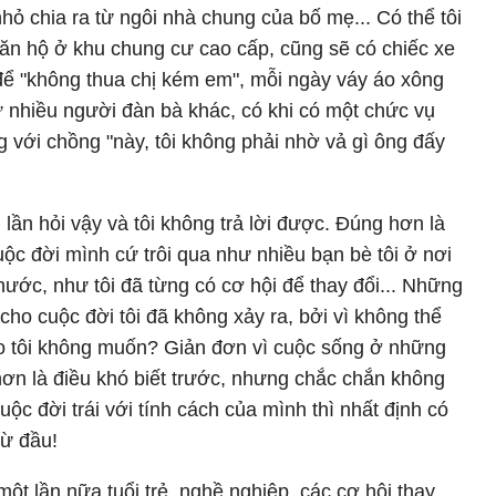
hỏ chia ra từ ngôi nhà chung của bố mẹ... Có thể tôi
ăn hộ ở khu chung cư cao cấp, cũng sẽ có chiếc xe
để "không thua chị kém em", mỗi ngày váy áo xông
ư nhiều người đàn bà khác, có khi có một chức vụ
với chồng "này, tôi không phải nhờ vả gì ông đấy
 lần hỏi vậy và tôi không trả lời được. Đúng hơn là
ộc đời mình cứ trôi qua như nhiều bạn bè tôi ở nơi
nước, như tôi đã từng có cơ hội để thay đổi... Những
cho cuộc đời tôi đã không xảy ra, bởi vì không thể
ao tôi không muốn? Giản đơn vì cuộc sống ở những
hơn là điều khó biết trước, nhưng chắc chắn không
uộc đời trái với tính cách của mình thì nhất định có
từ đầu!
một lần nữa tuổi trẻ, nghề nghiệp, các cơ hội thay