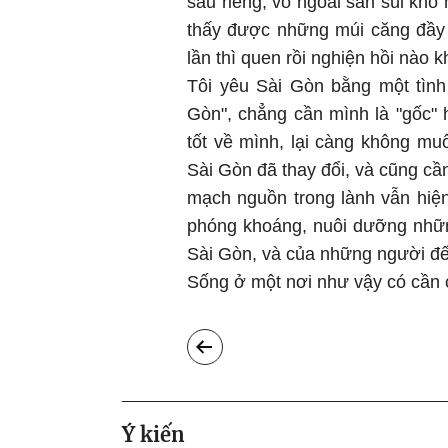
sầu riêng, vỏ ngoài sần sùi khó
thấy được những múi căng đầy
lần thì quen rồi nghiện hồi nào 
Tôi yêu Sài Gòn bằng một tình
Gòn", chẳng cần mình là "gốc" h
tốt về mình, lại càng không m
Sài Gòn đã thay đổi, và cũng cầ
mạch nguồn trong lành vẫn hiệ
phóng khoáng, nuôi dưỡng nhữn
Sài Gòn, và của những người đế
Sống ở một nơi như vậy có cần 
Ý kiến