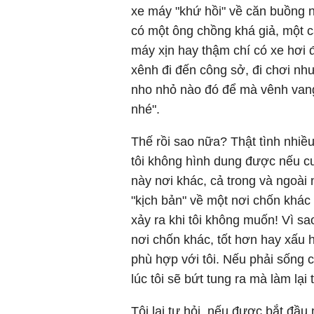
xe máy "khứ hồi" về căn buồng n
có một ông chồng khá giả, một c
máy xịn hay thậm chí có xe hơi 
xênh đi đến công sở, đi chơi nh
nho nhỏ nào đó để mà vênh vang 
nhé".
Thế rồi sao nữa? Thật tình nhiều
tôi không hình dung được nếu cu
này nơi khác, cả trong và ngoài 
"kịch bản" về một nơi chốn khác 
xảy ra khi tôi không muốn! Vì s
nơi chốn khác, tốt hơn hay xấu 
phù hợp với tôi. Nếu phải sống c
lúc tôi sẽ bứt tung ra mà làm lại 
Tôi lại tự hỏi, nếu được bắt đầu 