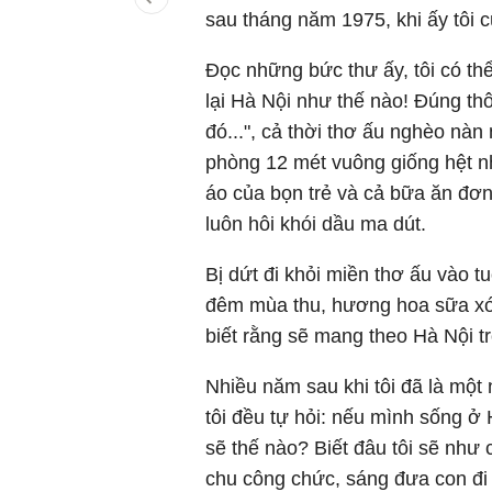
sau tháng năm 1975, khi ấy tôi c
Đọc những bức thư ấy, tôi có th
lại Hà Nội như thế nào! Đúng thôi
đó...", cả thời thơ ấu nghèo nà
phòng 12 mét vuông giống hệt n
áo của bọn trẻ và cả bữa ăn đơn
luôn hôi khói dầu ma dút.
Bị dứt đi khỏi miền thơ ấu vào t
đêm mùa thu, hương hoa sữa xóa 
biết rằng sẽ mang theo Hà Nội tro
Nhiều năm sau khi tôi đã là một 
tôi đều tự hỏi: nếu mình sống ở
sẽ thế nào? Biết đâu tôi sẽ như 
chu công chức, sáng đưa con đi h