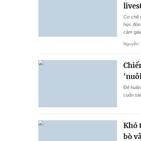
live
Cơ chế 
hức đón 
cảm giác
Nguyễn 
Chiến
'nuôi
Để huấn 
cuốn sác
Khó t
bò v