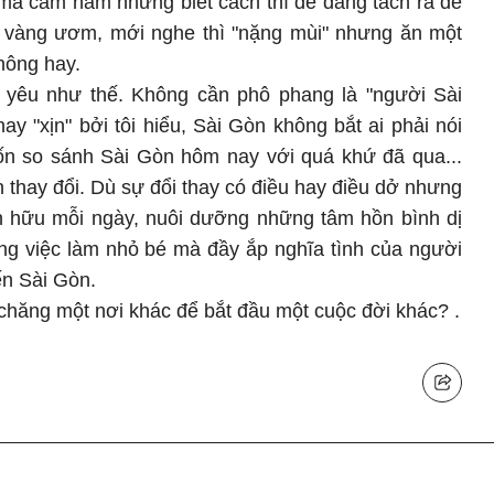
 mà cầm nắm nhưng biết cách thì dễ dàng tách ra để
 vàng ươm, mới nghe thì "nặng mùi" nhưng ăn một
không hay.
 yêu như thế. Không cần phô phang là "người Sài
ay "xịn" bởi tôi hiểu, Sài Gòn không bắt ai phải nói
uốn so sánh Sài Gòn hôm nay với quá khứ đã qua...
n thay đổi. Dù sự đổi thay có điều hay điều dở nhưng
n hữu mỗi ngày, nuôi dưỡng những tâm hồn bình dị
g việc làm nhỏ bé mà đầy ắp nghĩa tình của người
n Sài Gòn.
chăng một nơi khác để bắt đầu một cuộc đời khác? .