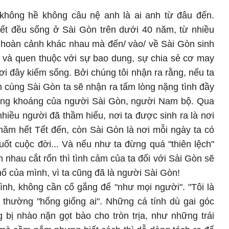
không hề không câu nệ anh là ai anh từ đâu đến.
ết đều sống ở Sài Gòn trên dưới 40 năm, từ nhiều
 hoàn cảnh khác nhau mà đến/ vào/ về Sài Gòn sinh
 và quen thuộc với sự bao dung, sự chia sẻ cơ may
ơi đây kiếm sống. Bởi chúng tôi nhận ra rằng, nếu ta
 cùng Sài Gòn ta sẽ nhận ra tấm lòng nặng tình đầy
hóng khoáng của người Sài Gòn, người Nam bộ. Qua
iều người đã thầm hiểu, nơi ta được sinh ra là nơi
năm hết Tết đến, còn Sài Gòn là nơi mỗi ngày ta có
ốt cuộc đời... Và nếu như ta đừng quá "thiên lệch"
 nhau cắt rốn thì tình cảm của ta đối với Sài Gòn sẽ
hố của mình, vì ta cũng đã là người Sài Gòn!
ình, không cần cố gắng để "như mọi người". "Tôi là
ị thường "hổng giống ai". Những cá tính dù gai góc
bị nhào nặn gọt bào cho tròn trịa, như những trái