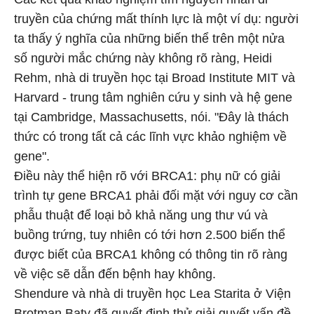
truyền của chứng mất thính lực là một ví dụ: người
ta thấy ý nghĩa của những biến thể trên một nửa
số người mắc chứng này không rõ ràng, Heidi
Rehm, nhà di truyền học tại Broad Institute MIT và
Harvard - trung tâm nghiên cứu y sinh và hệ gene
tại Cambridge, Massachusetts, nói. "Đây là thách
thức có trong tất cả các lĩnh vực khảo nghiệm về
gene".
Điều này thể hiện rõ với BRCA1: phụ nữ có giải
trình tự gene BRCA1 phải đối mặt với nguy cơ cần
phẫu thuật để loại bỏ khả năng ung thư vú và
buồng trứng, tuy nhiên có tới hơn 2.500 biến thể
được biết của BRCA1 không có thông tin rõ ràng
về việc sẽ dẫn đến bệnh hay không.
Shendure và nhà di truyền học Lea Starita ở Viện
Brotman Baty đã quyết định thử giải quyết vấn đề