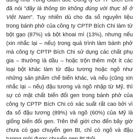
đã nói "
đây là thông tin không đúng với thực tế ở
Việt Nam
". Tuy nhiên dù cho đa số nguyên liệu
trong bánh phở của công ty CPTP Bích Chi làm từ
bột gạo (87%) và bột khoai mì (13%), nhưng nếu
(xin nhắc lại – nếu) trong quá trình làm bánh phở
mà công ty CPTP Bích Chi sử dụng các chất phụ
gia – thường là dầu – hoặc trộn thêm một ít các
loại bột khác làm từ đậu tương hoặc ngô như
những sản phẩm chế biến khác, và nếu (cũng xin
nhắc lại – nếu) đậu tương và ngô nhập từ Mỹ, thì
sự có mặt chất biến đổi gen trong bánh phở của
công ty CPTP Bích Chi có xác suất rất cao bởi vì
đa số đậu tương (89%) và ngô (60%) của Mỹ là
giống biến đổi gen. Trên thế giới cho đến bây giờ
chưa có gạo chuyển gen Bt, chỉ có ngô và đậu
tương mới được chuyển gen Bt thôi.