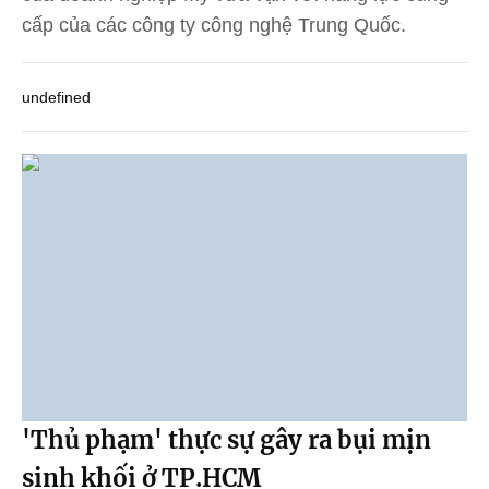
cấp của các công ty công nghệ Trung Quốc.
undefined
'Thủ phạm' thực sự gây ra bụi mịn
sinh khối ở TP.HCM