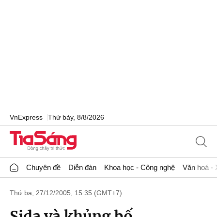
VnExpress
Thứ bảy, 8/8/2026
Chuyên đề
Diễn đàn
Khoa học - Công nghệ
Văn hoá - 
Thứ ba, 27/12/2005, 15:35 (GMT+7)
Sida và khủng bố