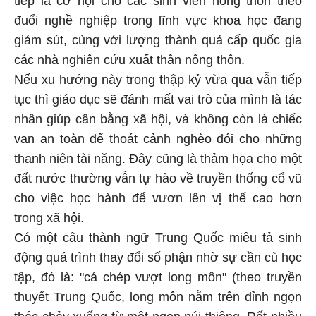
tiếp là cơ hội cho các sinh viên nông thôn theo
đuổi nghề nghiệp trong lĩnh vực khoa học đang
giảm sút, cùng với lượng thành quả cấp quốc gia
các nhà nghiên cứu xuất thân nông thôn.
Nếu xu hướng này trong thập kỷ vừa qua vẫn tiếp
tục thì giáo dục sẽ đánh mất vai trò của mình là tác
nhân giúp cân bằng xã hội, và không còn là chiếc
van an toàn để thoát cảnh nghèo đói cho những
thanh niên tài năng. Đây cũng là thảm họa cho một
đất nước thường vẫn tự hào về truyền thống cổ vũ
cho việc học hành để vươn lên vị thế cao hơn
trong xã hội.
Có một câu thành ngữ Trung Quốc miêu tả sinh
động quá trình thay đổi số phận nhờ sự cần cù học
tập, đó là: "cá chép vượt long môn" (theo truyền
thuyết Trung Quốc, long môn nằm trên đỉnh ngọn