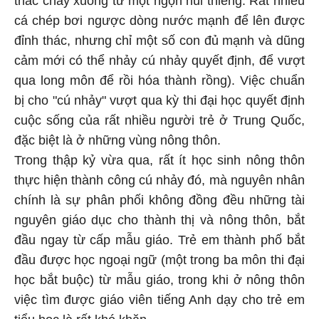
thác chảy xuống từ một ngọn núi thiêng. Rất nhiều
cá chép bơi ngược dòng nước mạnh để lên được
đỉnh thác, nhưng chỉ một số con đủ mạnh và dũng
cảm mới có thể nhảy cú nhảy quyết định, để vượt
qua long môn để rồi hóa thành rồng). Việc chuẩn
bị cho "cú nhảy" vượt qua kỳ thi đại học quyết định
cuộc sống của rất nhiều người trẻ ở Trung Quốc,
đặc biệt là ở những vùng nông thôn.
Trong thập kỷ vừa qua, rất ít học sinh nông thôn
thực hiện thành công cú nhảy đó, mà nguyên nhân
chính là sự phân phối không đồng đều những tài
nguyên giáo dục cho thành thị và nông thôn, bắt
đầu ngay từ cấp mẫu giáo. Trẻ em thành phố bắt
đầu được học ngoại ngữ (một trong ba môn thi đại
học bắt buộc) từ mẫu giáo, trong khi ở nông thôn
việc tìm được giáo viên tiếng Anh dạy cho trẻ em