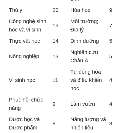
Thú y
20
Hóa học
9
Công nghệ sinh
Môi trường;
19
7
học và vi sinh
Địa lý
Thực vật học
14
Dinh dưỡng
5
Nghiên cứu
Nông nghiệp
13
5
Châu Á
Tự động hóa
Vi sinh học
11
và điều khiển
4
học
Phục hồi chức
9
Làm vườn
4
năng
Dược học và
Năng lượng và
8
3
Dược phẩm
nhiên liệu