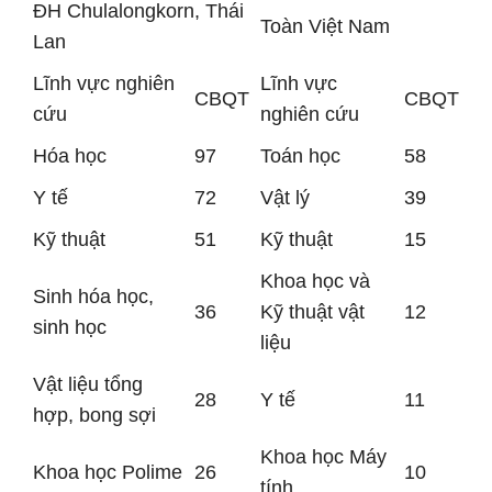
ĐH Chulalongkorn, Thái
Toàn Việt Nam
Lan
Lĩnh vực nghiên
Lĩnh vực
CBQT
CBQT
cứu
nghiên cứu
Hóa học
97
Toán học
58
Y tế
72
Vật lý
39
Kỹ thuật
51
Kỹ thuật
15
Khoa học và
Sinh hóa học,
36
Kỹ thuật vật
12
sinh học
liệu
Vật liệu tổng
28
Y tế
11
hợp, bong sợi
Khoa học Máy
Khoa học Polime
26
10
tính