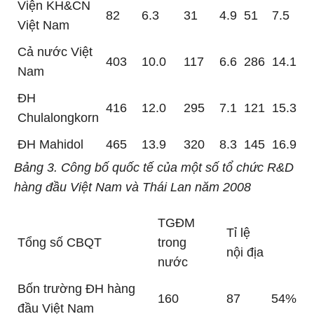
Viện KH&CN
82
6.3
31
4.9
51
7.5
Việt Nam
Cả nước Việt
403
10.0
117
6.6
286
14.1
Nam
ĐH
416
12.0
295
7.1
121
15.3
Chulalongkorn
ĐH Mahidol
465
13.9
320
8.3
145
16.9
Bảng 3. Công bố quốc tế của một số tổ chức R&D
hàng đầu Việt Nam và Thái Lan năm 2008
TGĐM
Tỉ lệ
Tổng số CBQT
trong
nội địa
nước
Bốn trường ĐH hàng
160
87
54%
đầu Việt Nam