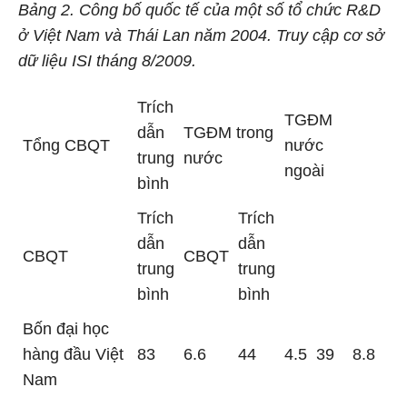
Bảng 2. Công bố quốc tế của một số tổ chức R&D
ở Việt Nam và Thái Lan năm 2004. Truy cập cơ sở
dữ liệu ISI tháng 8/2009.
Trích
TGĐM
dẫn
TGĐM trong
Tổng CBQT
nước
trung
nước
ngoài
bình
Trích
Trích
dẫn
dẫn
CBQT
CBQT
trung
trung
bình
bình
Bốn đại học
hàng đầu Việt
83
6.6
44
4.5
39
8.8
Nam