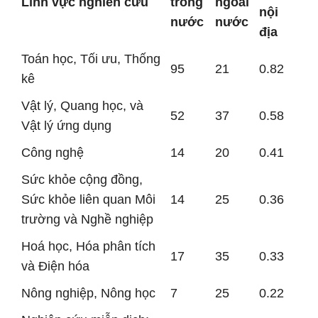
Lĩnh vực nghiên cứu
trong
ngoài
nội
nước
nước
địa
Toán học, Tối ưu, Thống
95
21
0.82
kê
Vật lý, Quang học, và
52
37
0.58
Vật lý ứng dụng
Công nghệ
14
20
0.41
Sức khỏe cộng đồng,
Sức khỏe liên quan Môi
14
25
0.36
trường và Nghề nghiệp
Hoá học, Hóa phân tích
17
35
0.33
và Điện hóa
Nông nghiệp, Nông học
7
25
0.22