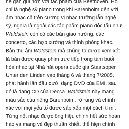
hệ gần gũi hơn với tác phẩm của Beethoven. Họ
chỉ là nghệ sỹ piano trong khi Barenboim đến với
âm nhạc cả trên cương vị nhạc trưởng lẫn nghệ
sỹ, nghĩa là ngoài các tác phẩm piano độc tấu như
Waldstein
còn có các bản giao hưởng, các
concerto, các hợp xướng và thính phòng khác.
Bản thu âm
Waldstein
mà chúng ta được xem xét
là bản được quay phim trực tiếp trong tám buổi
hòa nhạc tại Nhà hát opera quốc gia Staatsoper
Unter den Linden vào tháng 6 và tháng 7/2005,
phát hành lần đầu dưới dạng DVD của EMI, sau
đó là dạng CD của Decca.
Waldstein
này mang
màu sắc của riêng Barenboim: rõ ràng và chính
xác với mọi yếu tố được sắp xếp một cách tỉ mỉ.
Từng nốt nhạc được ông hiệu chỉnh hết sức hoàn
hảo và mang vẻ đẹp thuần khiết, thể hiện chính