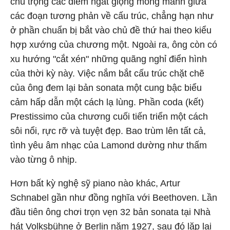
chú trọng các điểm ngắt giọng mỏng manh giữa
các đoạn tương phản về cấu trúc, chẳng hạn như
ở phần chuẩn bị bắt vào chủ đề thứ hai theo kiểu
hợp xướng của chương một. Ngoài ra, ông còn có
xu hướng "cắt xén" những quãng nghỉ điển hình
của thời kỳ này. Việc nắm bắt cấu trúc chặt chẽ
của ông đem lại bản sonata một cung bậc biểu
cảm hấp dẫn một cách lạ lùng. Phần coda (kết)
Prestissimo của chương cuối tiến triển một cách
sôi nổi, rực rỡ và tuyệt đẹp. Bao trùm lên tất cả,
tình yêu âm nhạc của Lamond dường như thấm
vào từng ô nhịp.
Hơn bất kỳ nghệ sỹ piano nào khác, Artur
Schnabel gần như đồng nghĩa với Beethoven. Lần
đầu tiên ông chơi trọn vẹn 32 bản sonata tại Nhà
hát Volksbühne ở Berlin năm 1927, sau đó lặp lại