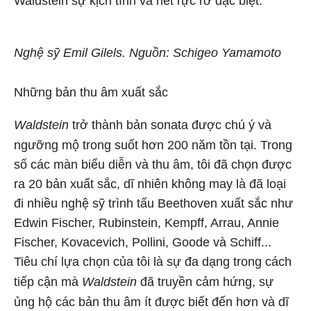
Waldstein sự kịch tính và nét rực rỡ đặc biệt.
Nghệ sỹ Emil Gilels. Nguồn: Schigeo Yamamoto
Những bản thu âm xuất sắc
Waldstein
trở thành bản sonata được chú ý và
ngưỡng mộ trong suốt hơn 200 năm tồn tại. Trong
số các màn biểu diễn và thu âm, tôi đã chọn được
ra 20 bản xuất sắc, dĩ nhiên không may là đã loại
đi nhiều nghệ sỹ trình tấu Beethoven xuất sắc như
Edwin Fischer, Rubinstein, Kempff, Arrau, Annie
Fischer, Kovacevich, Pollini, Goode và Schiff...
Tiêu chí lựa chọn của tôi là sự đa dạng trong cách
tiếp cận mà
Waldstein
đã truyền cảm hứng, sự
ủng hộ các bản thu âm ít được biết đến hơn và dĩ