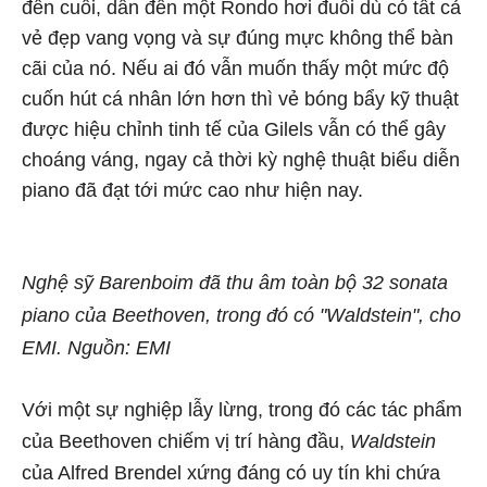
đến cuồi, dẫn đến một Rondo hơi đuối dù có tất cả
vẻ đẹp vang vọng và sự đúng mực không thể bàn
cãi của nó. Nếu ai đó vẫn muốn thấy một mức độ
cuốn hút cá nhân lớn hơn thì vẻ bóng bẩy kỹ thuật
được hiệu chỉnh tinh tế của Gilels vẫn có thể gây
choáng váng, ngay cả thời kỳ nghệ thuật biểu diễn
piano đã đạt tới mức cao như hiện nay.
Nghệ sỹ Barenboim đã thu âm toàn bộ 32 sonata
piano của Beethoven, trong đó có "Waldstein", cho
EMI. Nguồn: EMI
Với một sự nghiệp lẫy lừng, trong đó các tác phẩm
của Beethoven chiếm vị trí hàng đầu,
Waldstein
của Alfred Brendel xứng đáng có uy tín khi chứa