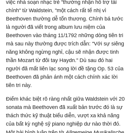
việc nhà soạn nhạc trẻ "thường nhận hỗ trợ tài
chính" từ Waldstein, "một cách rất tế nhị vì
Beethoven thường dễ tổn thương. Chính bá tước
là người đã viết trong album lưu niệm của
Beethoven vào tháng 11/1792 những dòng tiên tri
mà sau này thường được trích dẫn: "Với sự siêng
năng không ngừng nghỉ, cậu sẽ nhận được tinh
thần Mozart từ đôi tay Haydn." Dù sau đó hai
người đã mất liên lạc song lời đề tặng Op. 53 của
Beethoven đã phản ánh một cách chính xác lời
tiên tri này.
Điểm khác biệt rõ ràng nhất giữa Waldstein với 20
sonata mà Beethoven đã xuất bản trước đó là sự
thách thức kỹ thuật biểu diễn, vượt xa khả năng
của bất kỳ nghệ sỹ piano nghiệp dư nào thời đó.
Một bài bình luận trên tờ
Allgemeine Musikalische