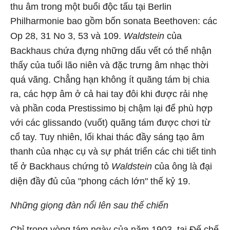
thu âm trong một buổi độc tấu tại Berlin
Philharmonie bao gồm bốn sonata Beethoven: các
Op 28, 31 No 3, 53 và 109.
Waldstein
của
Backhaus chứa đựng những dấu vết có thể nhận
thấy của tuổi lão niên và đặc trưng âm nhạc thời
quá vãng. Chẳng hạn không ít quãng tám bị chia
ra, các hợp âm ở cả hai tay đôi khi được rải nhẹ
và phần coda Prestissimo bị chậm lại để phù hợp
với các glissando (vuốt) quãng tám được chơi từ
cổ tay. Tuy nhiên, lối khai thác đầy sáng tạo âm
thanh của nhạc cụ và sự phát triển các chi tiết tinh
tế ở Backhaus chứng tỏ
Waldstein
của ông là đại
diện đầy đủ của "phong cách lớn" thế kỷ 19.
Những giọng đàn nổi lên sau thế chiến
Chỉ trong vòng tám ngày của năm 1903, tại Đế chế