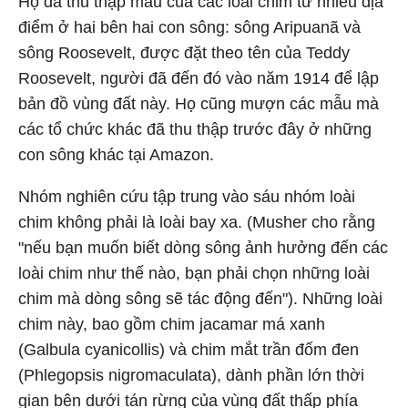
Họ đã thu thập mẫu của các loài chim từ nhiều địa
điểm ở hai bên hai con sông: sông Aripuanã và
sông Roosevelt, được đặt theo tên của Teddy
Roosevelt, người đã đến đó vào năm 1914 để lập
bản đồ vùng đất này. Họ cũng mượn các mẫu mà
các tổ chức khác đã thu thập trước đây ở những
con sông khác tại Amazon.
Nhóm nghiên cứu tập trung vào sáu nhóm loài
chim không phải là loài bay xa. (Musher cho rằng
"nếu bạn muốn biết dòng sông ảnh hưởng đến các
loài chim như thế nào, bạn phải chọn những loài
chim mà dòng sông sẽ tác động đến"). Những loài
chim này, bao gồm chim jacamar má xanh
(Galbula cyanicollis) và chim mắt trần đốm đen
(Phlegopsis nigromaculata), dành phần lớn thời
gian bên dưới tán rừng của vùng đất thấp phía