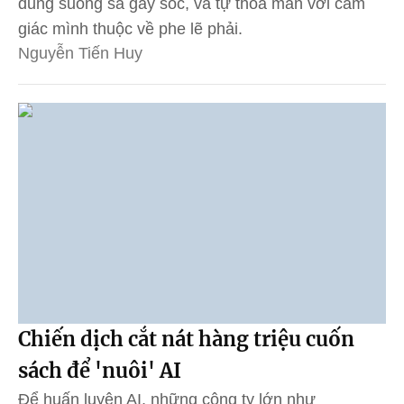
dung suồng sã gây sốc, và tự thỏa mãn với cảm
giác mình thuộc về phe lẽ phải.
Nguyễn Tiến Huy
Chiến dịch cắt nát hàng triệu cuốn
sách để 'nuôi' AI
Để huấn luyện AI, những công ty lớn như