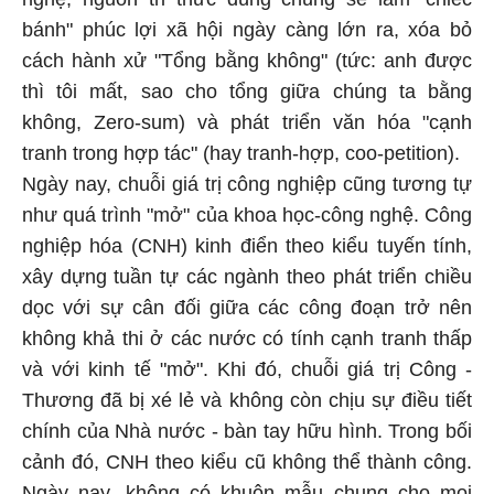
bánh" phúc lợi xã hội ngày càng lớn ra, xóa bỏ
cách hành xử "Tổng bằng không" (tức: anh được
thì tôi mất, sao cho tổng giữa chúng ta bằng
không, Zero-sum) và phát triển văn hóa "cạnh
tranh trong hợp tác" (hay tranh-hợp, coo-petition).
Ngày nay, chuỗi giá trị công nghiệp cũng tương tự
như quá trình "mở" của khoa học-công nghệ. Công
nghiệp hóa (CNH) kinh điển theo kiểu tuyến tính,
xây dựng tuần tự các ngành theo phát triển chiều
dọc với sự cân đối giữa các công đoạn trở nên
không khả thi ở các nước có tính cạnh tranh thấp
và với kinh tế "mở". Khi đó, chuỗi giá trị Công -
Thương đã bị xé lẻ và không còn chịu sự điều tiết
chính của Nhà nước - bàn tay hữu hình. Trong bối
cảnh đó, CNH theo kiểu cũ không thể thành công.
Ngày nay, không có khuôn mẫu chung cho mọi