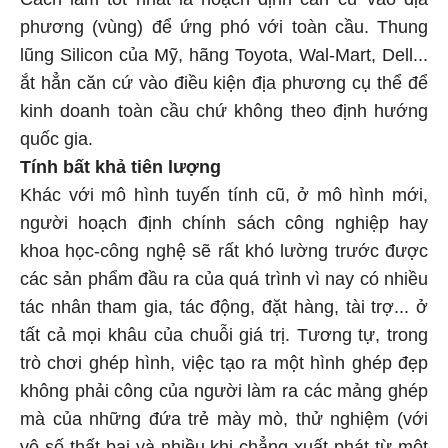
phương (vùng) để ứng phó với toàn cầu. Thung
lũng Silicon của Mỹ, hãng Toyota, Wal-Mart, Dell...
ắt hẳn căn cứ vào điều kiện địa phương cụ thể để
kinh doanh toàn cầu chứ không theo định hướng
quốc gia.
Tính bất khả tiên lượng
Khác với mô hình tuyến tính cũ, ở mô hình mới,
người hoạch định chính sách công nghiệp hay
khoa học-công nghệ sẽ rất khó lường trước được
các sản phẩm đầu ra của quá trình vì nay có nhiều
tác nhân tham gia, tác động, đặt hàng, tài trợ... ở
tất cả mọi khâu của chuỗi giá trị. Tương tự, trong
trò chơi ghép hình, việc tạo ra một hình ghép đẹp
không phải công của người làm ra các mảng ghép
mà của những đứa trẻ mày mò, thử nghiệm (với
vô số thất bại và nhiều khi chẳng xuất phát từ một