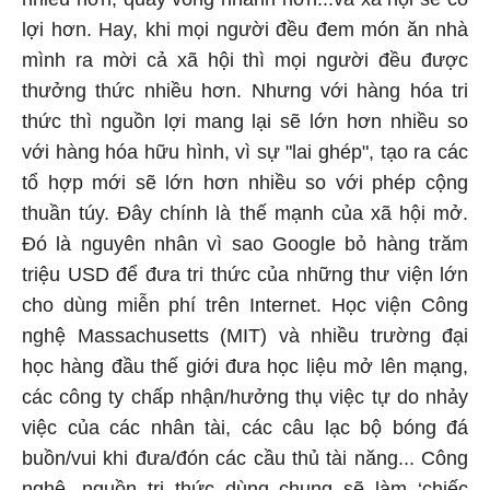
lợi hơn. Hay, khi mọi người đều đem món ăn nhà
mình ra mời cả xã hội thì mọi người đều được
thưởng thức nhiều hơn. Nhưng với hàng hóa tri
thức thì nguồn lợi mang lại sẽ lớn hơn nhiều so
với hàng hóa hữu hình, vì sự "lai ghép", tạo ra các
tổ hợp mới sẽ lớn hơn nhiều so với phép cộng
thuần túy. Đây chính là thế mạnh của xã hội mở.
Đó là nguyên nhân vì sao Google bỏ hàng trăm
triệu USD để đưa tri thức của những thư viện lớn
cho dùng miễn phí trên Internet. Học viện Công
nghệ Massachusetts (MIT) và nhiều trường đại
học hàng đầu thế giới đưa học liệu mở lên mạng,
các công ty chấp nhận/hưởng thụ việc tự do nhảy
việc của các nhân tài, các câu lạc bộ bóng đá
buồn/vui khi đưa/đón các cầu thủ tài năng... Công
nghệ, nguồn tri thức dùng chung sẽ làm ‘chiếc