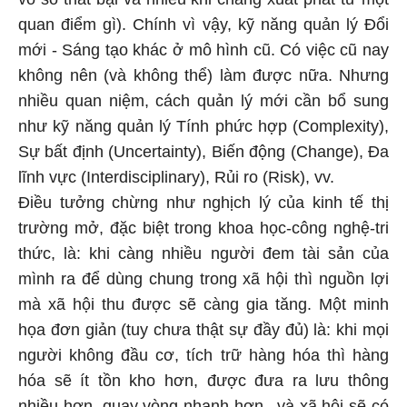
quan điểm gì). Chính vì vậy, kỹ năng quản lý Đổi
mới - Sáng tạo khác ở mô hình cũ. Có việc cũ nay
không nên (và không thể) làm được nữa. Nhưng
nhiều quan niệm, cách quản lý mới cần bổ sung
như kỹ năng quản lý Tính phức hợp (Complexity),
Sự bất định (Uncertainty), Biến động (Change), Đa
lĩnh vực (Interdisciplinary), Rủi ro (Risk), vv.
Điều tưởng chừng như nghịch lý của kinh tế thị
trường mở, đặc biệt trong khoa học-công nghệ-tri
thức, là: khi càng nhiều người đem tài sản của
mình ra để dùng chung trong xã hội thì nguồn lợi
mà xã hội thu được sẽ càng gia tăng. Một minh
họa đơn giản (tuy chưa thật sự đầy đủ) là: khi mọi
người không đầu cơ, tích trữ hàng hóa thì hàng
hóa sẽ ít tồn kho hơn, được đưa ra lưu thông
nhiều hơn, quay vòng nhanh hơn...và xã hội sẽ có