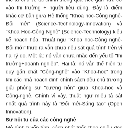
vào thị trường + người tiêu dùng. Đây là điểm
khác cơ bản giữa Hệ thống "Khoa học-Công nghệ-
Đổi mới" (Science-Technology-Innovation) và
"Khoa Học-Công Nghệ" (Science-Technology) kiểu
kế hoạch hóa. Thuật ngữ "Khoa học-Công nghệ-
Đổi mới" thực ra vẫn chưa nêu sát quá trình trên vì
hai lý do. Một là: nó vẫn chưa nhắc đến yếu tố "thị
trường+doanh nghiệp". Hai là: nó vẫn thể hiện tư
duy gắn chặt "Công-nghệ" vào "Khoa-học" trong
khi các nhà hoạch định chính sách đều chủ trương
giải phóng sự "cưỡng hôn" giữa Khoa-học và
Công-nghệ. Chính vì vậy, thuật ngữ miêu tả sát
nhất quá trình này là "Đổi mới-Sáng tạo" (Open
Innovation).
Sự hội tụ của các công nghệ
Mô hình tuyến tính, cách phát triển theo chiều dọc