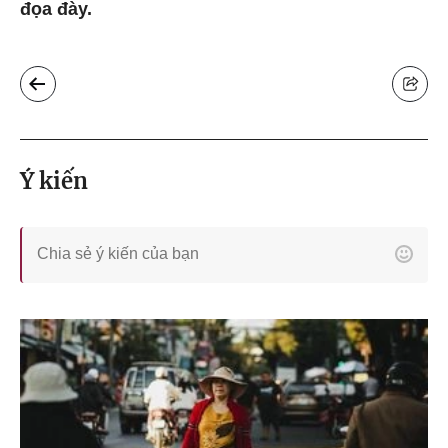
đọa đày.
Ý kiến