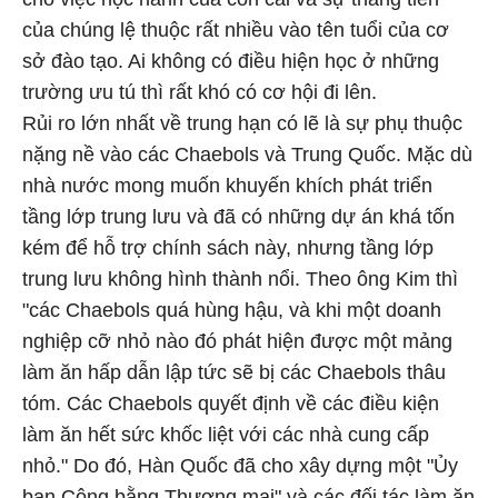
của chúng lệ thuộc rất nhiều vào tên tuổi của cơ
sở đào tạo. Ai không có điều hiện học ở những
trường ưu tú thì rất khó có cơ hội đi lên.
Rủi ro lớn nhất về trung hạn có lẽ là sự phụ thuộc
nặng nề vào các Chaebols và Trung Quốc. Mặc dù
nhà nước mong muốn khuyến khích phát triển
tầng lớp trung lưu và đã có những dự án khá tốn
kém để hỗ trợ chính sách này, nhưng tầng lớp
trung lưu không hình thành nổi. Theo ông Kim thì
"các Chaebols quá hùng hậu, và khi một doanh
nghiệp cỡ nhỏ nào đó phát hiện được một mảng
làm ăn hấp dẫn lập tức sẽ bị các Chaebols thâu
tóm. Các Chaebols quyết định về các điều kiện
làm ăn hết sức khốc liệt với các nhà cung cấp
nhỏ." Do đó, Hàn Quốc đã cho xây dựng một "Ủy
ban Công bằng Thương mại" và các đối tác làm ăn