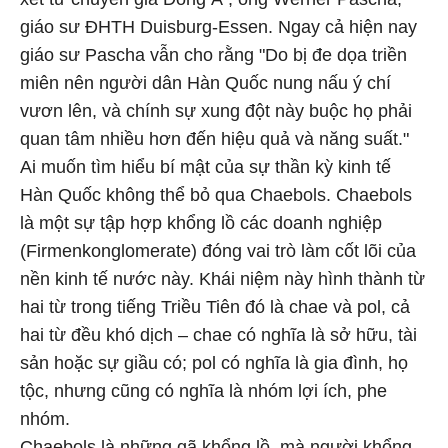
giáo sư ĐHTH Duisburg-Essen. Ngay cả hiện nay
giáo sư Pascha vẫn cho rằng "Do bị đe dọa triền
miên nên người dân Hàn Quốc nung nấu ý chí
vươn lên, và chính sự xung đột này buộc họ phải
quan tâm nhiều hơn đến hiệu quả và năng suất."
Ai muốn tìm hiểu bí mật của sự thần kỳ kinh tế
Hàn Quốc không thể bỏ qua Chaebols. Chaebols
là một sự tập hợp khổng lồ các doanh nghiệp
(Firmenkonglomerate) đóng vai trò làm cốt lõi của
nền kinh tế nước này. Khái niệm này hình thành từ
hai từ trong tiếng Triều Tiên đó là chae và pol, cả
hai từ đều khó dịch – chae có nghĩa là sở hữu, tài
sản hoặc sự giầu có; pol có nghĩa là gia đình, họ
tộc, nhưng cũng có nghĩa là nhóm lợi ích, phe
nhóm.
Chaebols là những gã khổng lồ, mà người khổng