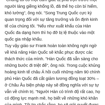
người láng giềng khổng lồ, đã thế họ còn bí hiểm,
khó lường", ông nói. "Song Trung Quốc cực kỳ
quan trọng đối với sự tăng trưởng và ổn định kinh
tế của chúng tôi. "Nếu như xuất khẩu của Hàn
Quốc đa dạng hơn thì họ đỡ bị lệ thuộc vào một
quốc gia nhập khẩu.
Tuy vậy giáo sư Frank hoàn toàn không nghi ngờ
về khả năng Hàn Quốc sẽ khắc phục được các
thách thức của mình. "Hàn Quốc đã sẵn sàng cho
những bước đi triệt để", ông nói. Trong cuộc khủng
hoảng kinh tế châu Á hồi cuối những năm 90 chính
phủ Hàn Quốc đã cắt giảm lương đồng loạt 30% –
ở Châu Âu biện pháp này sẽ đồng nghĩa với sự tự
vẫn về chính trị. "Người Hàn có trình độ rất cao, họ
có động lực mạnh mẽ, họ biết về những khó khăn
của mình. Tôi tin chắc rằng, họ sẽ giải quyết được