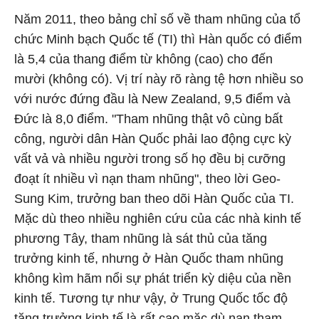
Năm 2011, theo bảng chỉ số về tham nhũng của tổ
chức Minh bạch Quốc tế (TI) thì Hàn quốc có điểm
là 5,4 của thang điểm từ không (cao) cho đến
mười (không có). Vị trí này rõ ràng tệ hơn nhiều so
với nước đứng đầu là New Zealand, 9,5 điểm và
Đức là 8,0 điểm. "Tham nhũng thật vô cùng bất
công, người dân Hàn Quốc phải lao động cực kỳ
vất vả và nhiều người trong số họ đều bị cưỡng
đoạt ít nhiều vì nạn tham nhũng", theo lời Geo-
Sung Kim, trưởng ban theo dõi Hàn Quốc của TI.
Mặc dù theo nhiều nghiên cứu của các nhà kinh tế
phương Tây, tham nhũng là sát thủ của tăng
trưởng kinh tế, nhưng ở Hàn Quốc tham nhũng
không kìm hãm nổi sự phát triển kỳ diệu của nền
kinh tế. Tương tự như vậy, ở Trung Quốc tốc độ
tăng trưởng kinh tế là rất cao mặc dù nạn tham