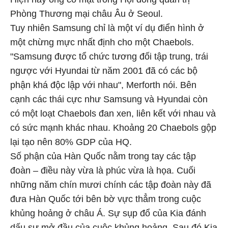
Phòng Thương mại châu Âu ở Seoul.
Tuy nhiên Samsung chỉ là một ví dụ điển hình ở
một chừng mực nhất định cho một Chaebols.
"Samsung được tổ chức tương đối tập trung, trái
ngược với Hyundai từ năm 2001 đã có các bộ
phận khá độc lập với nhau", Merforth nói. Bên
cạnh các thái cực như Samsung và Hyundai còn
có một loạt Chaebols đan xen, liên kết với nhau và
có sức mạnh khác nhau. Khoảng 20 Chaebols gộp
lại tạo nên 80% GDP của HQ.
Số phận của Hàn Quốc nằm trong tay các tập
đoàn – điều này vừa là phúc vừa là họa. Cuối
những năm chín mươi chính các tập đoàn này đã
đưa Hàn Quốc tới bên bờ vực thẳm trong cuộc
khủng hoảng ở châu Á. Sự sụp đổ của Kia đánh
dấu sự mở đầu của cuộc khủng hoảng. Sau đó Kia