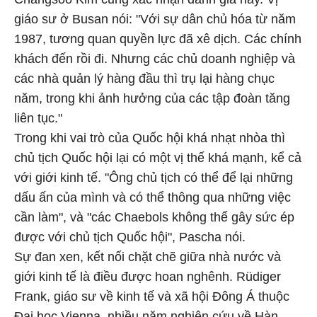
giáo sư ở Busan nói: "Với sự dân chủ hóa từ năm
1987, tương quan quyền lực đã xê dịch. Các chính
khách đến rồi đi. Nhưng các chủ doanh nghiệp và
các nhà quản lý hàng đầu thì trụ lại hàng chục
năm, trong khi ảnh hưởng của các tập đoàn tăng
liên tục."
Trong khi vai trò của Quốc hội khá nhạt nhòa thì
chủ tịch Quốc hội lại có một vị thế khá mạnh, kể cả
với giới kinh tế. "Ông chủ tịch có thể để lại những
dấu ấn của mình và có thể thông qua những việc
cần làm", và "các Chaebols không thể gây sức ép
được với chủ tịch Quốc hội", Pascha nói.
Sự đan xen, kết nối chặt chẽ giữa nhà nước và
giới kinh tế là điều được hoan nghênh. Rüdiger
Frank, giáo sư về kinh tế và xã hội Đông Á thuộc
Đại học Vienna, nhiều năm nghiên cứu về Hàn