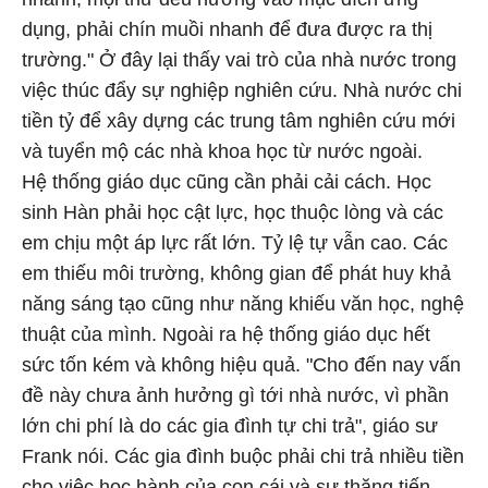
dụng, phải chín muồi nhanh để đưa được ra thị
trường." Ở đây lại thấy vai trò của nhà nước trong
việc thúc đẩy sự nghiệp nghiên cứu. Nhà nước chi
tiền tỷ để xây dựng các trung tâm nghiên cứu mới
và tuyển mộ các nhà khoa học từ nước ngoài.
Hệ thống giáo dục cũng cần phải cải cách. Học
sinh Hàn phải học cật lực, học thuộc lòng và các
em chịu một áp lực rất lớn. Tỷ lệ tự vẫn cao. Các
em thiếu môi trường, không gian để phát huy khả
năng sáng tạo cũng như năng khiếu văn học, nghệ
thuật của mình. Ngoài ra hệ thống giáo dục hết
sức tốn kém và không hiệu quả. "Cho đến nay vấn
đề này chưa ảnh hưởng gì tới nhà nước, vì phần
lớn chi phí là do các gia đình tự chi trả", giáo sư
Frank nói. Các gia đình buộc phải chi trả nhiều tiền
cho việc học hành của con cái và sự thăng tiến