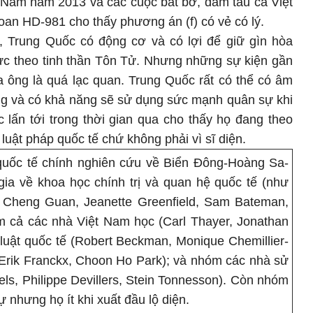
 Nam năm 2013 và các cuộc bắt bớ, đâm tàu cá Việt
oan HD-981 cho thấy phương án (f) có vẻ có lý.
 Trung Quốc có động cơ và có lợi để giữ gìn hòa
vực theo tinh thần Tôn Tử. Nhưng những sự kiện gần
 ông là quá lạc quan. Trung Quốc rất có thể có âm
ng và có khả năng sẽ sử dụng sức mạnh quân sự khi
c lấn tới trong thời gian qua cho thấy họ đang theo
 luật pháp quốc tế chứ không phải vì sĩ diện.
quốc tế chính nghiên cứu về Biển Đông-Hoàng Sa-
a về khoa học chính trị và quan hệ quốc tế (như
g Cheng Guan, Jeanette Greenfield, Sam Bateman,
 cả các nhà Việt Nam học (Carl Thayer, Jonathan
luật quốc tế (Robert Beckman, Monique Chemillier-
 Erik Franckx, Choon Ho Park); và nhóm các nhà sử
s, Philippe Devillers, Stein Tonnesson). Còn nhóm
ự nhưng họ ít khi xuất đầu lộ diện.