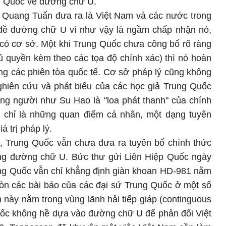
g Quốc về đường chữ U.
Quang Tuấn đưa ra là Việt Nam và các nước trong
đề đường chữ U vì như vậy là ngầm chấp nhận nó,
có cơ sở. Một khi Trung Quốc chưa công bố rõ ràng
ủ quyền kèm theo các tọa độ chính xác) thì nó hoàn
ng các phiên tòa quốc tế. Cơ sở pháp lý cũng không
ghiên cứu và phát biểu của các học giả Trung Quốc
g người như Su Hao là "loa phát thanh" của chính
 chỉ là những quan điểm cá nhân, một dạng tuyên
á trị pháp lý.
), Trung Quốc vẫn chưa đưa ra tuyên bố chính thức
ong đường chữ U. Bức thư gửi Liên Hiệp Quốc ngày
ung Quốc vẫn chỉ khẳng định giàn khoan HD-981 nằm
òn các bài báo của các đại sứ Trung Quốc ở một số
 này nằm trong vùng lãnh hải tiếp giáp (continguous
uốc không hề dựa vào đường chữ U để phản đối Việt