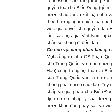
Tonnesson cho rằng trong khi
quyền toàn bộ Biển Đông (gồm c
nước khác vội vã kết luận như vậ
theo hướng ngầm hiểu toàn bộ B
việc giải quyết chủ quyền đảo
lấn, các học giả Việt Nam bị 
chắn sẽ không đi đến đâu.
Có nên vội vàng phản bác giả
Một số người như GS Phạm Quan
cho Trung Quốc, với dẫn chứng
Hao) cũng trong hội thảo về Biể
của Trung Quốc vẫn là nước n
không phải chỉ có các đảo. Tuy n
chấp và giải pháp cho Biển Đô
định cơ sở pháp lý của đường
nước khác đúng hay sai, và vi