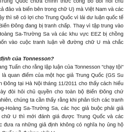
 Trung Quốc chưa chính thức công bố đòi hỏi chủ
ả đảo và biển bên trong chữ U) mà Việt Nam và các
y thì sẽ có lợi cho Trung Quốc vì lái dư luận quốc tế
iển Đông đang bị tranh chấp. Thay vì tập trung vào
 Hoàng Sa-Trường Sa và các khu vực EEZ bị chồng
cuốn vào cuộc tranh luận về đường chữ U mà chắc
 định
của Tonnesson?
g Tuấn cho rằng lập luận của Tonnesson "chạy tội"
 là quan điểm của một học giả Trung Quốc (GS Su
n Đông tại Hà Nội tháng 11/2011 cho thấy cách hiểu
ày đòi hỏi chủ quyền cho toàn bộ Biển Đông chứ
hiên, chúng ta cần thấy rằng khi phân tích các tranh
ng-Hoàng Sa-Trường Sa, các học giả buộc phải giả
 chữ U thì mới đánh giá được Trung Quốc và các
ệc đưa ra những giả định không có nghĩa họ ủng hộ