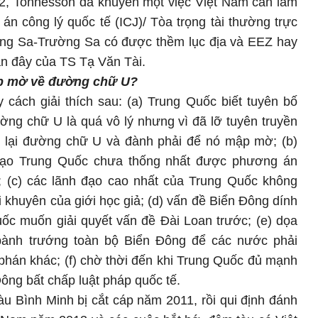
, Tonnesson đã khuyên một việc Việt Nam cần làm
 án công lý quốc tế (ICJ)/ Tòa trọng tài thường trực
àng Sa-Trường Sa có được thềm lục địa và EEZ hay
n đây của TS Tạ Văn Tài.
ập mờ
về đường chữ U?
cách giải thích sau: (a) Trung Quốc biết tuyên bố
ờng chữ U là quá vô lý nhưng vì đã lỡ tuyên truyền
t lại đường chữ U và đành phải để nó mập mờ; (b)
đạo Trung Quốc chưa thống nhất được phương án
; (c) các lãnh đạo cao nhất của Trung Quốc không
ời khuyên của giới học giả; (d) vấn đề Biển Đông dính
ốc muốn giải quyết vấn đề Đài Loan trước; (e) dọa
bành trướng toàn bộ Biển Đông để các nước phải
hán khác; (f) chờ thời đến khi Trung Quốc đủ mạnh
ông bất chấp luật pháp quốc tế.
u Bình Minh bị cắt cáp năm 2011, rồi qui định đánh