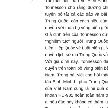
Tại một hội thảo về Biển Đông
Tonnesson cho rằng đường chữ
tuyên bố tất cả các đảo và bã
Trung Quốc, còn cách hiểu của
quyền với toàn bộ vùng biển giớ
Giả định trên của Tonnesson đư
"nghiêm túc" người Trung Quố
Liên Hiệp Quốc về Luật biển (UN
quyền lịch sử mà Trung Quốc vẫ
Với giả định này, Tonnesson đ
quyền trên toàn bộ vùng biển bê
Nam. Trong bài viết cho hội thả
tàu Bình Minh bị phía Trung Qu
của Việt Nam cũng là hệ quả củ
khoan HD-981 hoàn toàn nằm tr
ai nếu đảo này không có thềm lụ