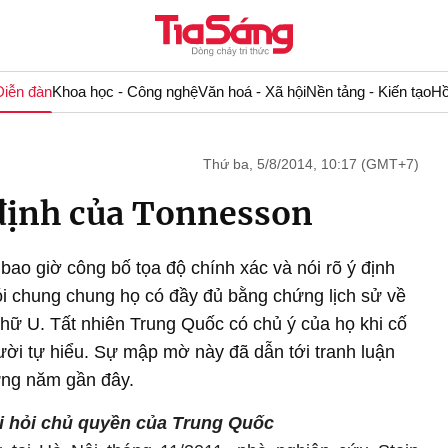
Diễn đàn
Khoa học - Công nghệ
Văn hoá - Xã hội
Nền tảng - Kiến tạo
Hồ
Thứ ba, 5/8/2014, 10:17 (GMT+7)
 định của Tonnesson
bao giờ công bố tọa độ chính xác và nói rõ ý định
ói chung chung họ có đầy đủ bằng chứng lịch sử về
hữ U. Tất nhiên Trung Quốc có chủ ý của họ khi cố
ời tự hiểu. Sự mập mờ này đã dẫn tới tranh luận
ững năm gần đây.
i hỏi chủ quyền
của Trung Quốc