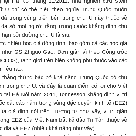
 tại Hà Nội tháng 11/2011, nhà nghiên cứu Stein
 U chỉ có thể hiểu theo nghĩa Trung Quốc muốn
i đá trong vùng biển bên trong chữ U này thuộc về
 đa số mọi người rằng Trung Quốc khẳng định chủ
i hạn bởi đường chữ U là sai.
ợc nhiều học giả đồng tình, bao gồm cả các học giả
c như GS Zhiguo Gao. Đơn giản vì theo Công ước
CLOS), ranh giới trên biển không phụ thuộc vào các
n rêu rao.
ã thẳng thừng bác bỏ khả năng Trung Quốc có chủ
n trong chữ U, và đây là quan điểm có lợi cho Việt
o tại Hà Nội năm 2011, Tonnesson khẳng định vị trí
ốc cắt cáp nằm trong vùng đặc quyền kinh tế (EEZ)
a giả định nói trên. Tương tự như vậy, vị trí giàn
ong EEZ của Việt Nam bất kể đảo Tri Tôn thuộc về
c địa và EEZ (nhiều khả năng như vậy).