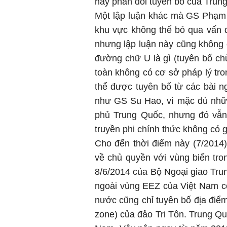
hay phản đối tuyên bố của Trun
Một lập luận khác mà GS Phạm 
khu vực không thể bỏ qua vấn 
nhưng lập luận này cũng không 
đường chữ U là gì (tuyên bố ch
toàn không có cơ sở pháp lý tro
thể được tuyên bố từ các bài n
như GS Su Hao, vì mặc dù nhữn
phủ Trung Quốc, nhưng đó vẫn
truyền phi chính thức không có gi
Cho đến thời điểm này (7/2014
về chủ quyền với vùng biển tr
8/6/2014 của Bộ Ngoại giao Tr
ngoài vùng EEZ của Việt Nam c
nước cũng chỉ tuyên bố địa điểm
zone) của đảo Tri Tôn. Trung Q