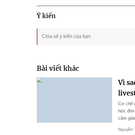
Ý kiến
Bài viết khác
Vì s
live
Cơ chế 
hức đón 
cảm giác
Nguyễn 