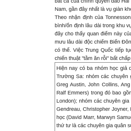
bắt cá của chính quyền đảo Hải
Nam, gần đây nhất là vụ giàn kh
Theo nhận định của Tonnesson,
bình/ổn định lâu dài trong khu 
đây cho thấy quan điểm này của
mưu lâu dài độc chiếm Biển Đô
có thể. Việc Trung Quốc tiếp tụ
chiến thuật "tằm ăn rỗi" bất chấp
Hiện nay có ba nhóm học giả 
Trường Sa: nhóm các chuyên gi
Greg Austin, John Collins, An
Ralf Emmers) trong đó bao gồm
London); nhóm các chuyên gia 
Gendreau, Christopher Joyner,
học (David Marr, Marwyn Samuel
thứ tư là các chuyên gia quân s