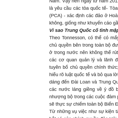
Nam. Vậy nên ngay từ năm 2012
là yêu cầu các tòa quốc tế- Tòa
(PCA) - xác định các đảo ở Ho
không, giống như khuyến cáo gầ
Vì sao Trung Quốc cố tình m
Theo Tonnesson, có thể có mấy 
chủ quyền bên trong toàn bộ đư
ở trong nước nên không thể rú
các cơ quan quản lý và lãnh 
tuyên bố chủ quyền chính thức
hiểu rõ luật quốc tế và bỏ qua l
dáng đến Đài Loan và Trung Qu
các nước láng giềng về ý đồ 
nhượng bộ trong các cuộc đàm p
sẽ thực sự chiếm toàn bộ Biển Đ
Từ những vụ việc như sự kiện tà