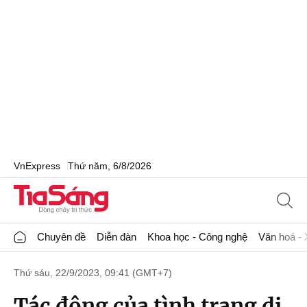
VnExpress
Thứ năm, 6/8/2026
Chuyên đề
Diễn đàn
Khoa học - Công nghệ
Văn hoá - 
Thứ sáu, 22/9/2023, 09:41 (GMT+7)
Tác động của tình trạng di