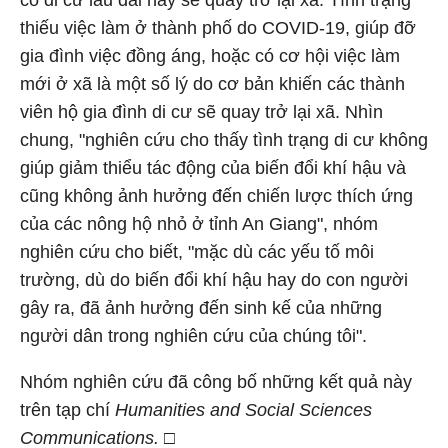
có di cư lâu dài hay sẽ quay trở lại xã. Tình trạng
thiếu việc làm ở thành phố do COVID-19, giúp đỡ
gia đình việc đồng áng, hoặc có cơ hội việc làm
mới ở xã là một số lý do cơ bản khiến các thành
viên hộ gia đình di cư sẽ quay trở lại xã. Nhìn
chung, "nghiên cứu cho thấy tình trạng di cư không
giúp giảm thiểu tác động của biến đổi khí hậu và
cũng không ảnh hưởng đến chiến lược thích ứng
của các nông hộ nhỏ ở tỉnh An Giang", nhóm
nghiên cứu cho biết, "mặc dù các yếu tố môi
trường, dù do biến đổi khí hậu hay do con người
gây ra, đã ảnh hưởng đến sinh kế của những
người dân trong nghiên cứu của chúng tôi".
Nhóm nghiên cứu đã công bố những kết quả này
trên tạp chí
Humanities and Social Sciences
Communications.
□