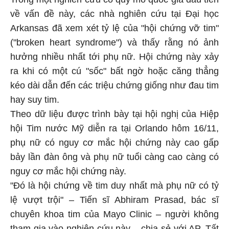
về vấn đề này, các nhà nghiên cứu tại Đại học
Arkansas đã xem xét tỷ lệ của "hội chứng vỡ tim"
("broken heart syndrome") và thấy rằng nó ảnh
hưởng nhiều nhất tới phụ nữ. Hội chứng này xảy
ra khi có một cú "sốc" bất ngờ hoặc căng thẳng
kéo dài dẫn đến các triệu chứng giống như đau tim
hay suy tim.
Theo dữ liệu được trình bày tại hội nghị của Hiệp
hội Tim nước Mỹ diễn ra tại Orlando hôm 16/11,
phụ nữ có nguy cơ mắc hội chứng này cao gấp
bảy lần đàn ông và phụ nữ tuổi càng cao càng có
nguy cơ mắc hội chứng này.
"Đó là hội chứng về tim duy nhất mà phụ nữ có tỷ
lệ vượt trội" – Tiến sĩ Abhiram Prasad, bác sĩ
chuyên khoa tim của Mayo Clinic – người không
tham gia vào nghiên cứu này – chia sẻ với AP. Tất