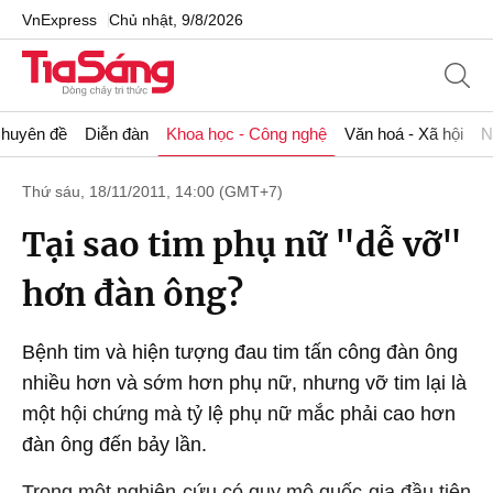
VnExpress
Chủ nhật, 9/8/2026
huyên đề
Diễn đàn
Khoa học - Công nghệ
Văn hoá - Xã hội
N
Thứ sáu, 18/11/2011, 14:00 (GMT+7)
Tại sao tim phụ nữ "dễ vỡ"
hơn đàn ông?
Bệnh tim và hiện tượng đau tim tấn công đàn ông
nhiều hơn và sớm hơn phụ nữ, nhưng vỡ tim lại là
một hội chứng mà tỷ lệ phụ nữ mắc phải cao hơn
đàn ông đến bảy lần.
Trong một nghiên cứu có quy mô quốc gia đầu tiên