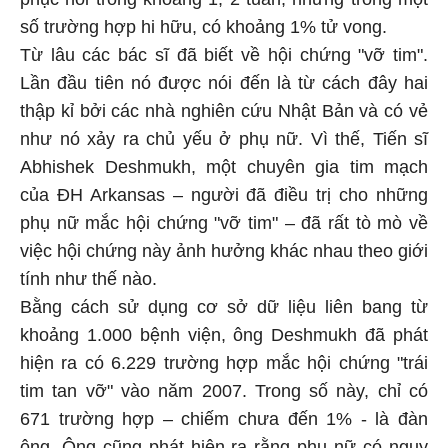
số trường hợp hi hữu, có khoảng 1% tử vong.
Từ lâu các bác sĩ đã biết về hội chứng
"vỡ tim"
.
Lần đầu tiên nó được nói đến là từ cách đây hai
thập kỉ bởi các nhà nghiên cứu Nhật Bản và có vẻ
như nó xảy ra chủ yếu ở phụ nữ. Vì thế, Tiến sĩ
Abhishek Deshmukh, một chuyên gia tim mạch
của ĐH Arkansas – người đã điều trị cho những
phụ nữ mắc hội chứng
"vỡ tim"
– đã rất tò mò về
việc hội chứng này ảnh hưởng khác nhau theo giới
tính như thế nào.
Bằng cách sử dụng cơ sở dữ liệu liên bang từ
khoảng 1.000 bệnh viện, ông Deshmukh đã phát
hiện ra có 6.229 trường hợp mắc hội chứng "trái
tim tan vỡ" vào năm 2007. Trong số này, chỉ có
671 trường hợp – chiếm chưa đến 1% - là đàn
ông. Ông cũng phát hiện ra rằng phụ nữ có nguy