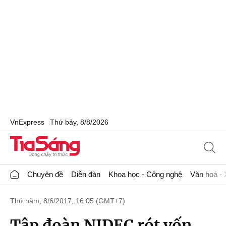
VnExpress
Thứ bảy, 8/8/2026
Chuyên đề
Diễn đàn
Khoa học - Công nghệ
Văn hoá - 
Thứ năm, 8/6/2017, 16:05 (GMT+7)
Tập đoàn NIDEC rót vốn