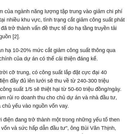
tâm của ngành năng lượng tập trung vào giảm chi phí
 tại nhiều khu vực, tình trạng cắt giảm công suất phát
) đã trở thành vấn đề thực tế do hạ tầng truyền tải
guồn [2].
cần hạ 10-20% mức cắt giảm công suất thông qua
 chính của dự án có thể cải thiện đáng kể.
ời cỡ trung, có công suất lắp đặt cực đại 40
n đầy đủ lên lưới sẽ thu về từ 240-300 triệu
ng suất 1/5 sẽ thiệt hại từ 50-60 triệu đồng/ngày.
ảm rủi ro doanh thu cho chủ dự án và nhà đầu tư,
a chủ yếu vào nguồn vốn vay.
ới điện đang trở thành một trong những yếu tố then
i vốn và sức hấp dẫn đầu tư", ông Bùi Văn Thịnh,