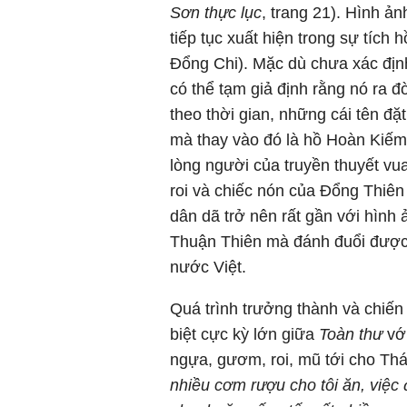
Sơn thực lục
, trang 21). Hình ả
tiếp tục xuất hiện trong sự tích
Đổng Chi). Mặc dù chưa xác định
có thể tạm giả định rằng nó ra 
theo thời gian, những cái tên đ
mà thay vào đó là hồ Hoàn Kiế
lòng người của truyền thuyết vua
roi và chiếc nón của Đổng Thiên
dân dã trở nên rất gần với hình 
Thuận Thiên mà đánh đuổi được 
nước Việt.
Quá trình trưởng thành và chiến
biệt cực kỳ lớn giữa
Toàn thư
vớ
ngựa, gươm, roi, mũ tới cho Thá
nhiều cơm rượu cho tôi ăn, việc 