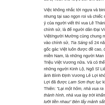
Việc không nhắc tới ngựa và binh
nhưng tại sao ngọn roi và chiếc 
ý của người viết thì vua Lê Th
chính sử, là để người dân Đại V
Việt/người Mường cùng chung một
vào chính sử,
Tia Sáng
số 24 nă
gốc gác Việt luôn được đề cao,
miền Nam, là những người Man g
Triệu Việt Vương nữa. Và có thể
những người Kinh Lộ, Ngô Sĩ Li
ảnh Bình Định Vương Lê Lợi khở
Lợi đã được
Lam Sơn thực lục
k
Thiên:
"Lại một hôm, nhà vua ra
thành hình, nhà vua lạy trời khấn
lưỡi liền nhau!’ Bèn lấy mảnh sắ