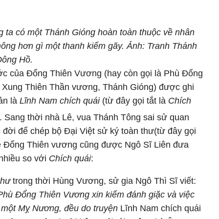
ng ta có một Thánh Gióng hoàn toàn thuộc về nhân
hông hơn gì một thanh kiếm gãy. Ảnh: Tranh Thánh
Đông Hồ.
ớc của Đổng Thiên Vương (hay còn gọi là Phù Đổng
 Xung Thiên Thần vương, Thánh Gióng) được ghi
ản là
Lĩnh Nam chích quái
(từ đây gọi tắt là
Chích
ần. Sang thời nhà Lê, vua Thánh Tông sai sử quan
 đời để chép bộ Đại Việt sử ký toàn thư(từ đây gọi
về Đổng Thiên vương cũng được Ngô Sĩ Liên đưa
 nhiều so với
Chích quái
:
thư
trong thời Hùng Vương, sử gia Ngô Thì Sĩ viết:
 Phù Đổng Thiên Vương xin kiếm đánh giặc và việc
h một Mỵ Nương, đều do truyện
Lĩnh Nam chích quái