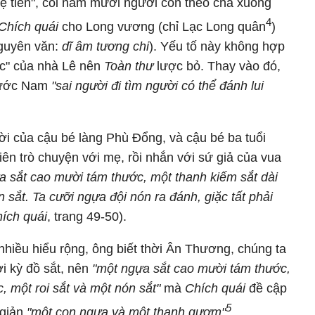
ẹ tiên", coi năm mươi người con theo cha xuống
4
Chích quái
cho Long vương (chỉ Lạc Long quân
)
nguyên văn:
dĩ âm tương chi
). Yếu tố này không hợp
gốc" của nhà Lê nên
Toàn thư
lược bỏ. Thay vào đó,
 nước Nam
"sai người đi tìm người có thể đánh lui
đời của cậu bé làng Phù Đổng, và cậu bé ba tuổi
iên trò chuyện với mẹ, rồi nhắn với sứ giả của vua
a sắt cao mười tám thước, một thanh kiếm sắt dài
n sắt. Ta cưỡi ngựa đội nón ra đánh, giặc tất phải
ích quái
, trang 49-50).
nhiều hiểu rộng, ông biết thời Ân Thương, chúng ta
ời kỳ đồ sắt, nên
"một ngựa sắt cao mười tám thước,
, một roi sắt và một nón sắt"
mà
Chích quái
đề cập
5
 giản
"một con ngựa và một thanh gươm"
.