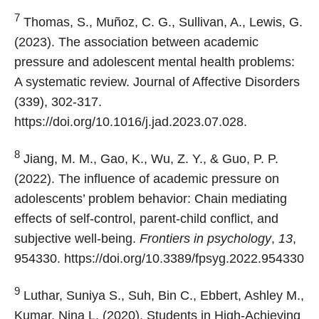
7
Thomas, S., Muñoz, C. G., Sullivan, A., Lewis, G.
(2023). The association between academic
pressure and adolescent mental health problems:
A systematic review. Journal of Affective Disorders
(339), 302-317.
https://doi.org/10.1016/j.jad.2023.07.028.
8
Jiang, M. M., Gao, K., Wu, Z. Y., & Guo, P. P.
(2022). The influence of academic pressure on
adolescents’ problem behavior: Chain mediating
effects of self-control, parent-child conflict, and
subjective well-being.
Frontiers in psychology
,
13
,
954330. https://doi.org/10.3389/fpsyg.2022.954330
9
Luthar, Suniya S., Suh, Bin C., Ebbert, Ashley M.,
Kumar, Nina L. (2020). Students in High-Achieving