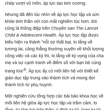
chép vượt vũ môn, áp lực tạo kim cương.
Nhưng đã đến lúc nhìn về áp lực học tập và sức
khỏe tinh thần với con mắt nghiêm túc hơn. Đó
cũng là thông điệp trên Chuyên san
The Lancet
Child & Adolescent Health.
Áp lực học tập được
biểu hiện ra thành "nỗi sợ thất bại, lo lắng về
tương lai, căng thẳng thường xuyên về khối lượng
công việc và các kỳ thi, lo lắng về kỳ vọng của cha
mẹ và sự cạnh tranh về điểm số với bạn bè cùng
6
trang lứa"
. Áp lực ấy có mối liên hệ với thiết kế
giáo dục tập trung vào thành tích và mong đợi
thành tích từ phụ huynh.
Một nghiên cứu tổng hợp các bài báo khoa học về
mối liên hệ giữa áp lực học tập và trầm cảm, lo
lắng, tự làm hại bản thân, ý định tự tử, toan tự tử