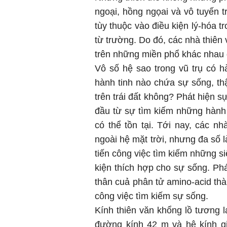
ngoại, hồng ngọai và vô tuyến 
tùy thuộc vào điều kiện lý-hóa t
từ trường. Do đó, các nhà thiên 
trên những miền phổ khác nhau 
Vô số hệ sao trong vũ trụ có h
hành tinh nào chứa sự sống, th
trên trái đất không? Phát hiện sự
đầu từ sự tìm kiếm những hành 
có thể tồn tại. Tới nay, các n
ngoài hệ mặt trời, nhưng đa số 
tiến công việc tìm kiếm những si
kiện thích hợp cho sự sống. Phá
thân cuả phân tử amino-acid thà
công việc tìm kiếm sự sống.
Kính thiên văn khổng lồ tương l
đường kính 42 m và hệ kính gi