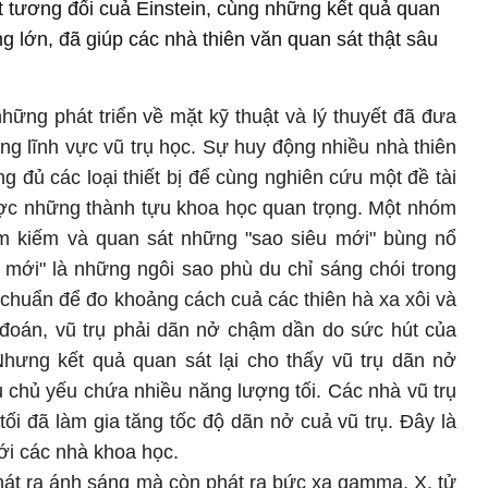
ết tương đối cuả Einstein, cùng những kết quả quan
g lớn, đã giúp các nhà thiên văn quan sát thật sâu
ững phát triển về mặt kỹ thuật và lý thuyết đã đưa
g lĩnh vực vũ trụ học. Sự huy động nhiều nhà thiên
g đủ các loại thiết bị để cùng nghiên cứu một đề tài
được những thành tựu khoa học quan trọng. Một nhóm
tìm kiếm và quan sát những "sao siêu mới" bùng nổ
 mới" là những ngôi sao phù du chỉ sáng chói trong
chuẩn để đo khoảng cách cuả các thiên hà xa xôi và
 đoán, vũ trụ phải dãn nở chậm dần do sức hút của
Nhưng kết quả quan sát lại cho thấy vũ trụ dãn nở
ụ chủ yếu chứa nhiều năng lượng tối. Các nhà vũ trụ
ối đã làm gia tăng tốc độ dãn nở cuả vũ trụ. Đây là
với các nhà khoa học.
át ra ánh sáng mà còn phát ra bức xạ gamma, X, tử