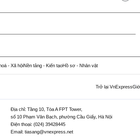
hoá - Xã hội
Nền tảng - Kiến tạo
Hồ sơ - Nhân vật
Trở lại VnExpress
Giớ
Địa chỉ: Tầng 10, Tòa A FPT Tower,
số 10 Phạm Văn Bạch, phường Cầu Giấy, Hà Nội
Điện thoại:
(024) 39428445
Email:
tiasang@vnexpress.net