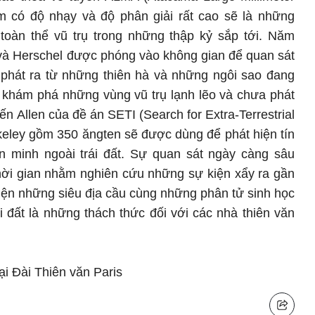
 có độ nhạy và độ phân giải rất cao sẽ là những
 toàn thể vũ trụ trong những thập kỷ sắp tới. Năm
 và Herschel được phóng vào không gian để quan sát
 phát ra từ những thiên hà và những ngôi sao đang
m khám phá những vùng vũ trụ lạnh lẽo và chưa phát
ến Allen của đề án SETI (Search for Extra-Terrestrial
rkeley gồm 350 ăngten sẽ được dùng để phát hiện tín
n minh ngoài trái đất. Sự quan sát ngày càng sâu
thời gian nhằm nghiên cứu những sự kiện xẩy ra gần
iện những siêu địa cầu cùng những phân tử sinh học
i đất là những thách thức đối với các nhà thiên văn
i Đài Thiên văn Paris