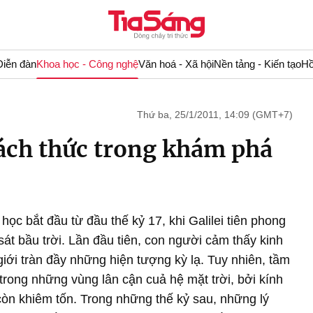
Diễn đàn
Khoa học - Công nghệ
Văn hoá - Xã hội
Nền tảng - Kiến tạo
Hồ
Thứ ba, 25/1/2011, 14:09 (GMT+7)
ách thức trong khám phá
ọc bắt đầu từ đầu thế kỷ 17, khi Galilei tiên phong
át bầu trời. Lần đầu tiên, con người cảm thấy kinh
iới tràn đầy những hiện tượng kỳ lạ. Tuy nhiên, tầm
trong những vùng lân cậ̣n cuả hệ mặt trời, bởi kính
 còn khiêm tốn. Trong những thế kỷ sau, những lý