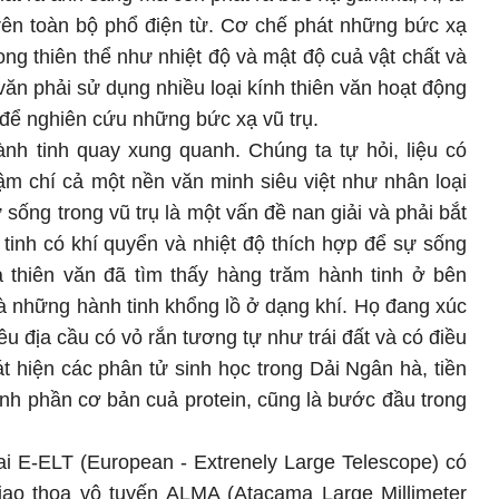
trên toàn bộ phổ điện từ. Cơ chế phát những bức xạ
rong thiên thể như nhiệt độ và mật độ cuả vật chất và
văn phải sử dụng nhiều loại kính thiên văn hoạt động
để nghiên cứu những bức xạ vũ trụ.
ành tinh quay xung quanh. Chúng ta tự hỏi, liệu có
ậm chí cả một nền văn minh siêu việt như nhân loại
 sống trong vũ trụ là một vấn đề nan giải và phải bắt
tinh có khí quyển và nhiệt độ thích hợp để sự sống
hà thiên văn đã tìm thấy hàng trăm hành tinh ở bên
là những hành tinh khổng lồ ở dạng khí. Họ đang xúc
êu địa cầu có vỏ rắn tương tự như trái đất và có điều
t hiện các phân tử sinh học trong Dải Ngân hà, tiền
nh phần cơ bản cuả protein, cũng là bước đầu trong
ai E-ELT (European - Extrenely Large Telescope) có
ao thoa vô tuyến ALMA (Atacama Large Millimeter